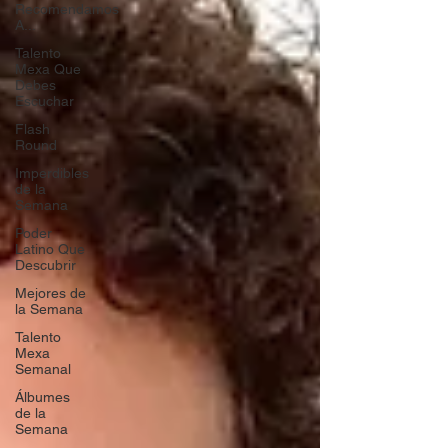
Recomendamos
A...
Talento
Mexa Que
Debes
Escuchar
Flash
Round
Imperdibles
de la
Semana
Poder
Latino Que
Descubrir
Mejores de
la Semana
Talento
Mexa
Semanal
Álbumes
de la
Semana