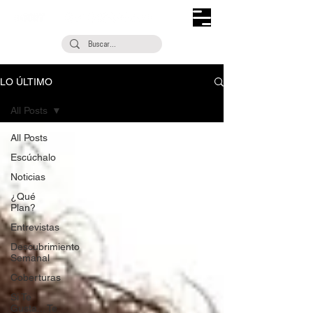
LO ÚLTIMO
All Posts
All Posts
Escúchalo
Noticias
¿Qué
Plan?
Entrevistas
Descubrimiento
Semanal
Coberturas
Si Te
Gusta... Te