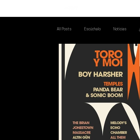
INICIO
All Posts
Escúchalo
Noticias
Talento Mexa Que Debes Escuchar
F
Talento Mexa Semanal
Álbumes de l