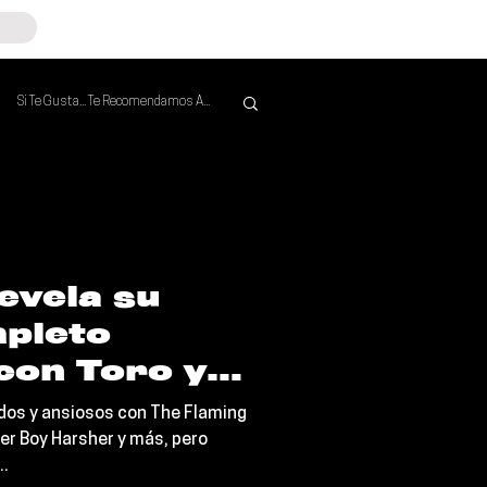
Si Te Gusta... Te Recomendamos A...
Mejores de la Semana
evela su
mpleto
con Toro y
ados y ansiosos con The Flaming
er Boy Harsher y más, pero
..