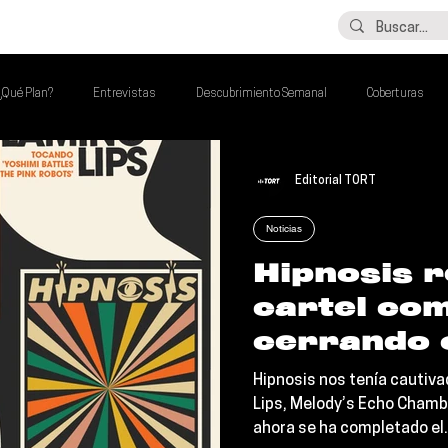
LO ÚLTIMO
CONTACTO
¿Qué Plan?
Entrevistas
Descubrimiento Semanal
Coberturas
lash Round
Imperdibles de la Semana
Poder Latino Que Descubrir
Editorial TORT
Noticias
a Semana
Hipnosis r
cartel co
cerrando 
Moi
Hipnosis nos tenía cautiv
Lips, Melody’s Echo Chamb
ahora se ha completado el.