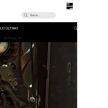
LO ÚLTIMO
All Posts
All Posts
Escúchalo
Noticias
¿Qué
Plan?
Entrevistas
Descubrimiento
Semanal
Coberturas
Si Te
Gusta... Te