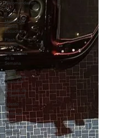
Recomendamos
A...
Talento
Mexa Que
Debes
Escuchar
Flash
Round
Imperdibles
de la
Semana
Poder
Latino Que
Descubrir
Mejores de
la Semana
Talento
Mexa
Semanal
Álbumes
de la
Semana