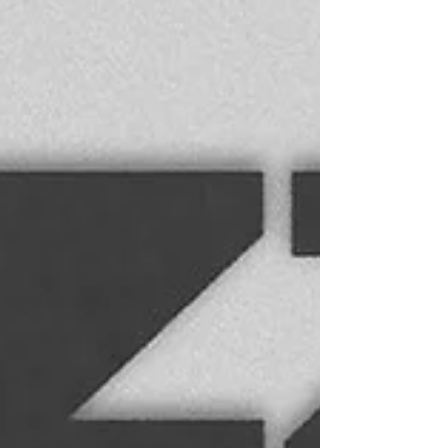
sabe perfectamente cómo acariciarnos el
alma, derretirnos el corazón y
transportarnos a un atardecer eterno
frente al mar, esa es Maye. La talentosa
cantante y compositora venezolano-
estadounidense ha confirmado su
esperado regreso a la Ciudad de México
para ofrecer una noche repleta de
romanticismo y texturas sonoras
inigualables.