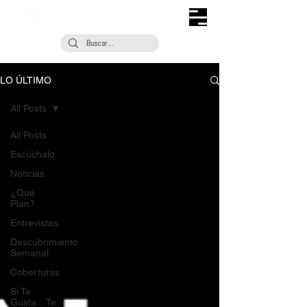
LO ÚLTIMO
All Posts
All Posts
Escúchalo
Noticias
¿Qué
Plan?
Entrevistas
Descubrimiento
Semanal
Coberturas
Si Te
Gusta... Te