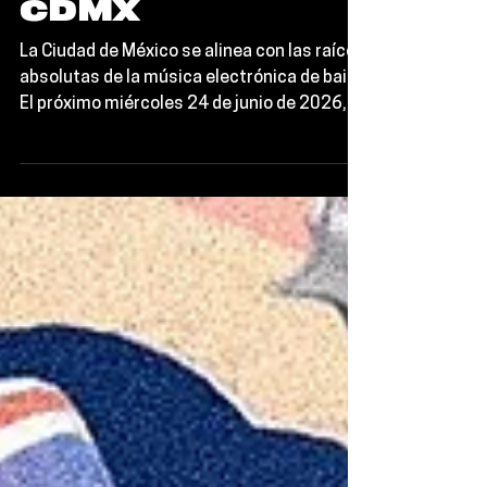
'LEGACY' en la
CDMX
La Ciudad de México se alinea con las raíces
absolutas de la música electrónica de baile.
El próximo miércoles 24 de junio de 2026, el
sótano más sofisticado de la Condesa,
FÜNK Club, se transformará en el epicentro
del techno global para recibir a un
arquitecto fundacional: el legendario Kevin
Saunderson.