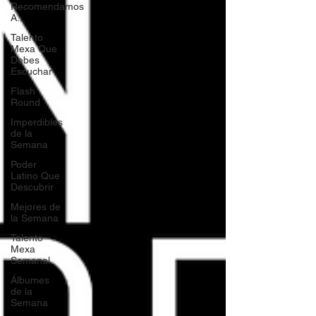
Recomendamos
A...
Talento
Mexa Que
Debes
Escuchar
Flash
Round
Imperdibles
de la
Semana
Poder
Latino Que
Descubrir
Mejores de
la Semana
Talento
Mexa
Semanal
Álbumes
de la
Semana