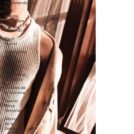
Recomendamos
A...
Talento
Mexa Que
Debes
Escuchar
Flash
Round
Imperdibles
de la
Semana
Poder
Latino Que
Descubrir
Mejores de
la Semana
Talento
Mexa
Semanal
Álbumes
de la
Semana