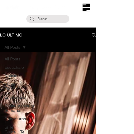
LO ÚLTIMO
All Posts
All Posts
Escúchalo
Noticias
¿Qué
Plan?
Entrevistas
Descubrimiento
Semanal
Coberturas
Si Te
Gusta... Te