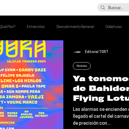
LO ÚLTIMO
CONTACTO
¿Qué Plan?
Entrevistas
Descubrimiento Semanal
Coberturas
lash Round
Imperdibles de la Semana
Poder Latino Que Descubrir
Editorial TORT
Noticias
a Semana
Ya tenemos
de Bahido
Flying Lotu
Yaeji, YoS
Las alarmas se encienden c
más
llegado el cartel del carna
de precisión con...