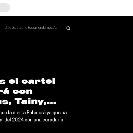
Si Te Gusta... Te Recomendamos A...
Mejores de la Semana
 el cartel
rá con
s, Tainy,
oyMatt y
on la alerta Bahidorá ya que ha
val del 2024 con una curaduría