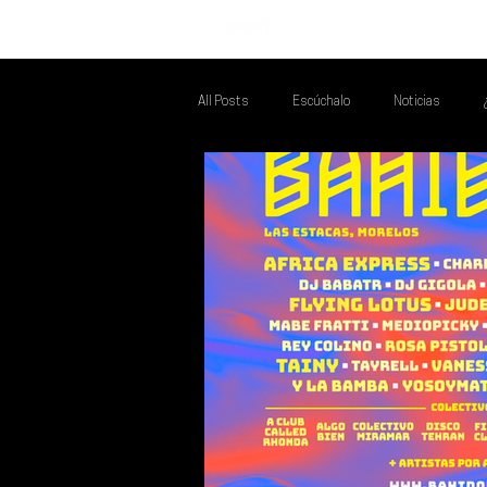
INICIO
All Posts
Escúchalo
Noticias
Talento Mexa Que Debes Escuchar
F
Talento Mexa Semanal
Álbumes de l