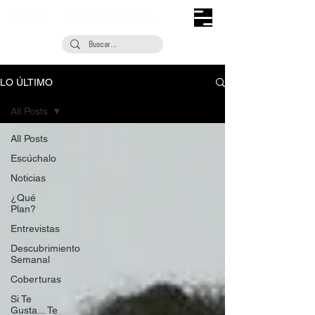
LO ÚLTIMO
All Posts
All Posts
Escúchalo
Noticias
¿Qué
Plan?
Entrevistas
Descubrimiento
Semanal
Coberturas
Si Te
Gusta... Te