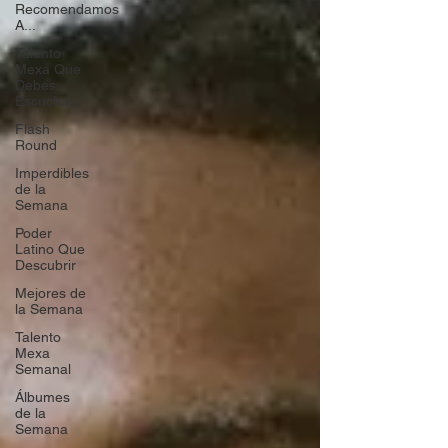
Recomendamos
A...
Talento
Mexa Que
Debes
Escuchar
Flash
Round
Imperdibles
de la
Semana
Poder
Latino Que
Descubrir
Mejores de
la Semana
Talento
Mexa
Semanal
Álbumes
de la
Semana