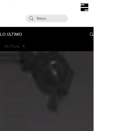
LO ÚLTIMO
All Posts
All Posts
Escúchalo
Noticias
¿Qué
Plan?
Entrevistas
Descubrimiento
Semanal
Coberturas
Si Te
Gusta... Te