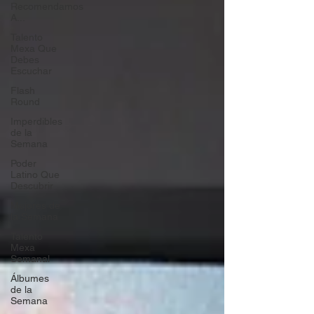
Recomendamos
A...
Talento
Mexa Que
Debes
Escuchar
Flash
Round
Imperdibles
de la
Semana
Poder
Latino Que
Descubrir
Mejores de
la Semana
Talento
Mexa
Semanal
Álbumes
de la
Semana