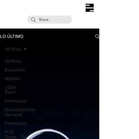
LO ÚLTIMO
All Posts
All Posts
Escúchalo
Noticias
¿Qué
Plan?
Entrevistas
Descubrimiento
Semanal
Coberturas
Si Te
Gusta... Te