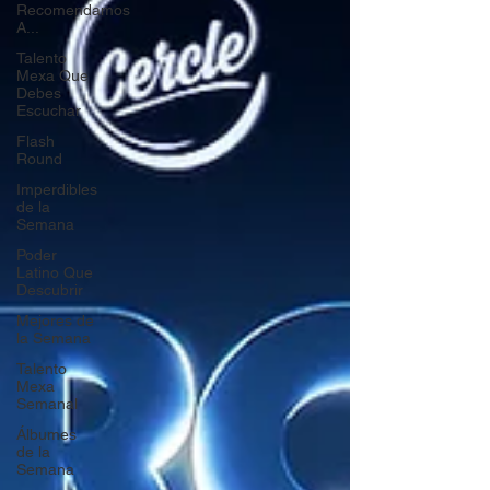
Recomendamos
A...
Talento
Mexa Que
Debes
Escuchar
Flash
Round
Imperdibles
de la
Semana
Poder
Latino Que
Descubrir
Mejores de
la Semana
Talento
Mexa
Semanal
Álbumes
de la
Semana