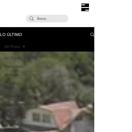
LO ÚLTIMO
All Posts
All Posts
Escúchalo
Noticias
¿Qué
Plan?
Entrevistas
Descubrimiento
Semanal
Coberturas
Si Te
Gusta... Te