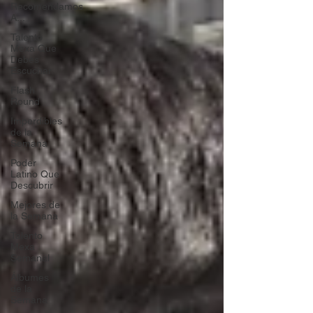
Recomendamos
A...
Talento
Mexa Que
Debes
Escuchar
Flash
Round
Imperdibles
de la
Semana
Poder
Latino Que
Descubrir
Mejores de
la Semana
Talento
Mexa
Semanal
Álbumes
de la
Semana