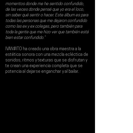
momentos donde me he sentido confundido, 
de las veces donde pensé que yo era el loco, 
sin saber qué sentir o hacer. Este álbum es para 
todas las personas que me dejaron confundido 
como las ex y ex colegas, pero también para 
toda la gente que me hizo ver que también está 
bien estar confundido.”
IVAN$ITO ha creado una obra maestra a la 
estética sonora con una mezcla ecléctica de 
sonidos, ritmos y texturas que se disfrutan y 
te crean una experiencia completa que se 
potencia al dejarse enganchar y al bailar.