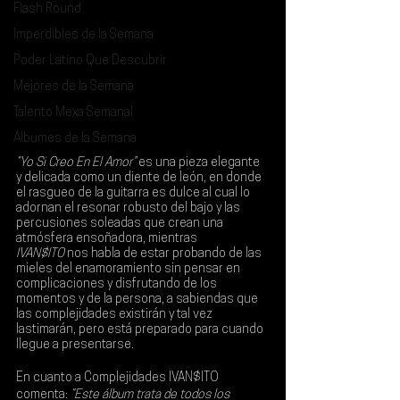
Flash Round
Imperdibles de la Semana
Poder Latino Que Descubrir
Mejores de la Semana
Talento Mexa Semanal
Álbumes de la Semana
“Yo Si Creo En El Amor”
 es una pieza elegante 
y delicada como un diente de león, en donde 
el rasgueo de la guitarra es dulce al cual lo 
adornan el resonar robusto del bajo y las 
percusiones soleadas que crean una 
atmósfera ensoñadora, mientras 
IVAN$ITO
 nos habla de estar probando de las 
mieles del enamoramiento sin pensar en 
complicaciones y disfrutando de los 
momentos y de la persona, a sabiendas que 
las complejidades existirán y tal vez 
lastimarán, pero está preparado para cuando 
llegue a presentarse.
En cuanto a Complejidades IVAN$ITO 
comenta:
 “Este álbum trata de todos los 