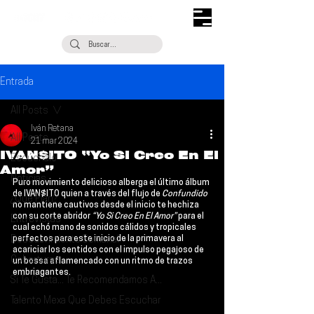
Entrada
All Posts
Iván Retana
All Posts
21 mar 2024
IVAN$ITO “Yo Si Creo En El
Escúchalo
Amor”
Noticias
Puro movimiento delicioso alberga el último álbum 
de 
IVAN$ITO
 quien a través del flujo de 
Confundido 
¿Qué Plan?
no mantiene cautivos desde el inicio te hechiza 
con su corte abridor 
“Yo Si Creo En El Amor”
 para el 
Entrevistas
cual echó mano de sonidos cálidos y tropicales 
Descubrimiento Semanal
perfectos para este inicio de la primavera al 
acariciar los sentidos con el impulso pegajoso de 
Coberturas
un bossa aflamencado con un ritmo de trazos 
embriagantes.
Si Te Gusta... Te Recomendamos A...
Talento Mexa Que Debes Escuchar