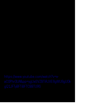
https://www.youtube.com/watch?v=x-
aC0Phr0UA&pp=ygUeSVZBTiRJVE8gWU8gU0k
gQ1JFTyBFTiBFTCBBTU9S