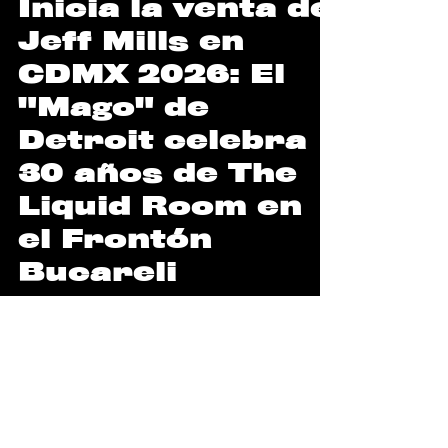
Inicia la venta de
Jeff Mills en
CDMX 2026: El
"Mago" de
Detroit celebra
30 años de The
Liquid Room en
el Frontón
Bucareli
¡Atención, comunidad del techno y puristas
del vinilo! Prepárense para presenciar un
hito que va a quedar grabado en la memoria
colectiva de la Ciudad de México. El próximo
13 de noviembre de 2026, el icónico