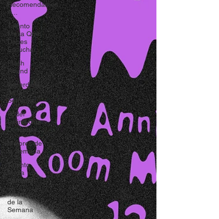
Recomendamos
A...
Talento
Mexa Que
Debes
Escuchar
Flash
Round
Imperdibles
de la
Semana
Poder
Latino Que
Descubrir
Mejores de
la Semana
Talento
Mexa
Semanal
Álbumes
de la
Semana