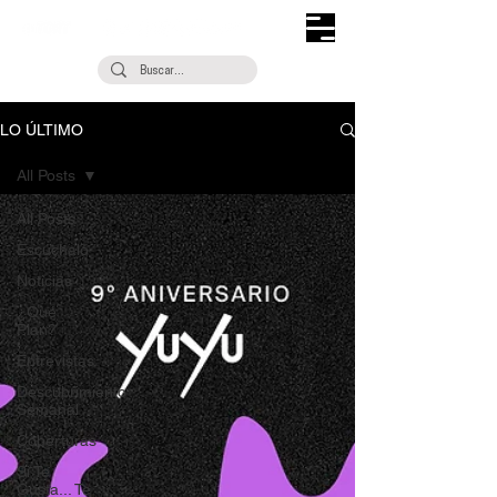
LO ÚLTIMO
All Posts
All Posts
Escúchalo
Noticias
¿Qué
Plan?
Entrevistas
Descubrimiento
Semanal
Coberturas
Si Te
Gusta... Te