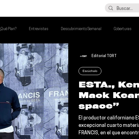
LO ÚLTIMO
CONTACTO
¿Qué Plan?
Entrevistas
Descubrimiento Semanal
Coberturas
lash Round
Imperdibles de la Semana
Poder Latino Que Descubrir
Editorial TORT
Escúchalo
a Semana
ESTA., Ken
Mack Kean
space”
El productor californiano 
excepcional cuarto materia
FRANCIS, en el que encont