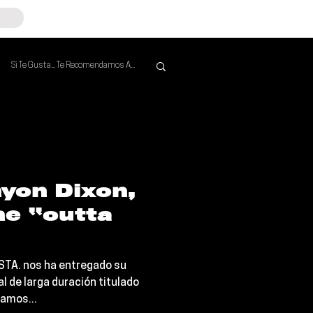
Si Te Gusta... Te Recomendamos A...
Mejores de la Semana
yon Dixon,
e “outta
ESTA. nos ha entregado su
l de larga duración titulado
ramos...