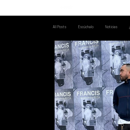
INICIO
All Posts
Escúchalo
Noticias
Talento Mexa Que Debes Escuchar
F
Talento Mexa Semanal
Álbumes de l