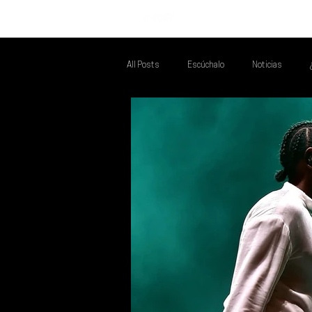
INICIO
All Posts
Escúchalo
Noticias
Talento Mexa Que Debes Escuchar
F
Talento Mexa Semanal
Álbumes de l