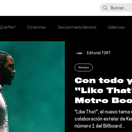
LO ÚLTIMO
CONTACTO
¿Qué Plan?
Entrevistas
Descubrimiento Semanal
Coberturas
lash Round
Imperdibles de la Semana
Poder Latino Que Descubrir
Editorial TORT
Noticias
a Semana
Con todo 
“Like That
Metro Boo
Kendrick 
"Like That", el nuevo tema
al No.1 de
colaboración estelar de Ke
número 1 del Billboard...