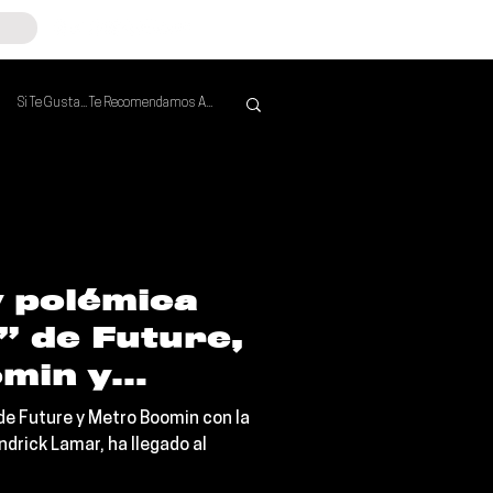
Si Te Gusta... Te Recomendamos A...
Mejores de la Semana
y polémica
” de Future,
min y
Lamar llega
 de Future y Metro Boomin con la
 Billboard
ndrick Lamar, ha llegado al