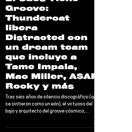
El Caos Tiene
Groove:
Thundercat
libera
Distracted con
un dream team
que incluye a
Tame Impala,
Mac Miller, A$AP
Rocky y más
Tras seis años de silencio discográfico (que
se sintieron como un eón), el virtuoso del
bajo y arquitecto del groove cósmico,
Thundercat, ha liberado su nuevo álbum: