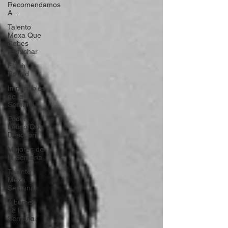
Recomendamos
A...
Talento
Mexa Que
Debes
Escuchar
Flash
Round
Imperdibles
de la
Semana
Poder
Latino Que
Descubrir
Mejores de
la Semana
Talento
Mexa
Semanal
Álbumes
de la
Semana