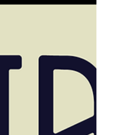
Distracted. Bajo el sello Brainfeeder,
Stephen Bruner regresa para recordarnos
que, en un mundo que exige atención
constante, estar distraído es un acto de
resistencia.