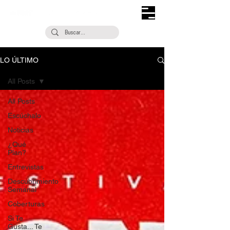
LO ÚLTIMO
All Posts
All Posts
Escúchalo
Noticias
¿Qué
Plan?
Entrevistas
Descubrimiento
Semanal
Coberturas
Si Te
Gusta... Te