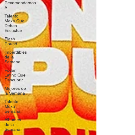
Recomendamos
A...
Talento
Mexa Que
Debes
Escuchar
Flash
Round
Imperdibles
de la
Semana
Poder
Latino Que
Descubrir
Mejores de
la Semana
Talento
Mexa
Semanal
Álbumes
de la
Semana