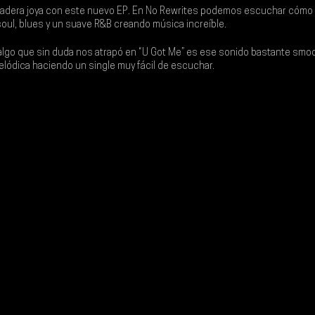
adera joya con este nuevo 
EP
. En 
No Rewrites
 podemos escuchar cómo f
oul, blues y un suave R&B creando música increíble. 
lgo que sin duda nos atrapó en “U Got Me” es ese sonido bastante smoot
ódica haciendo un single muy fácil de escuchar. 