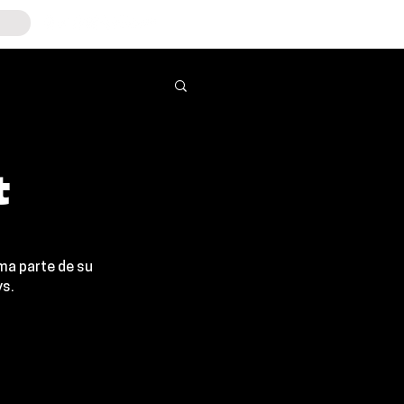
t
rma parte de su 
ys
. 