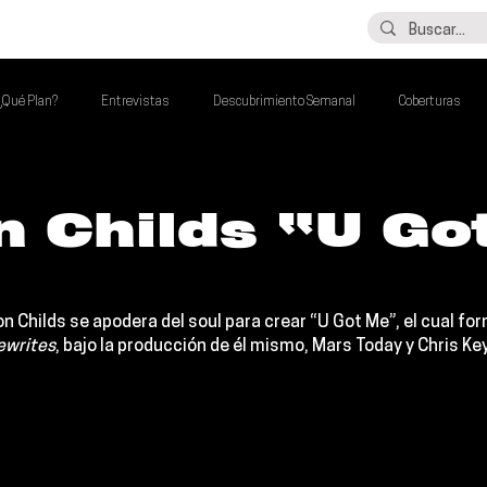
LO ÚLTIMO
CONTACTO
¿Qué Plan?
Entrevistas
Descubrimiento Semanal
Coberturas
alento Mexa Que Debes Escuchar
Flash Round
Imperdibles de la Semana
 Childs “U Go
de la Semana
Talento Mexa Semanal
Álbumes de la Semana
on Childs
 se apodera del soul para crear “U Got Me”, el cual fo
ewrites
, bajo la producción de él mismo, 
Mars Today
 y 
Chris Ke