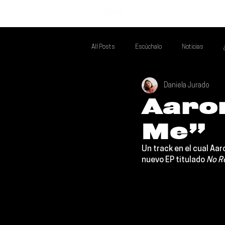
INICIO
All Posts
Escúchalo
Noticias
Daniela Jurado
Si Te Gusta... Te Recomendamos A...
T
Aaron
Me”
Poder Latino Que Descubrir
Mejores 
Un track en el cual 
Aar
nuevo 
EP 
titulado 
No R