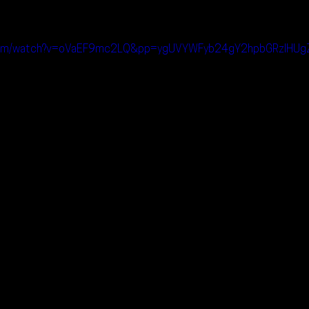
.com/watch?v=oVaEF9mc2LQ&pp=ygUVYWFyb24gY2hpbGRzIHUg