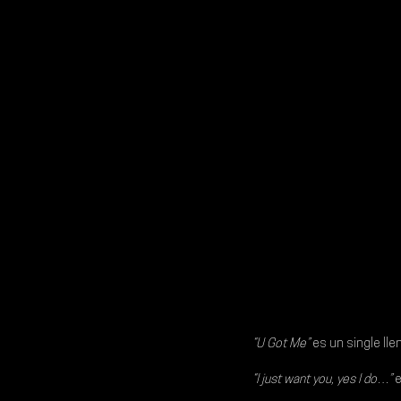
“U Got Me”
 es un single ll
“I just want you, yes I do…” 
e