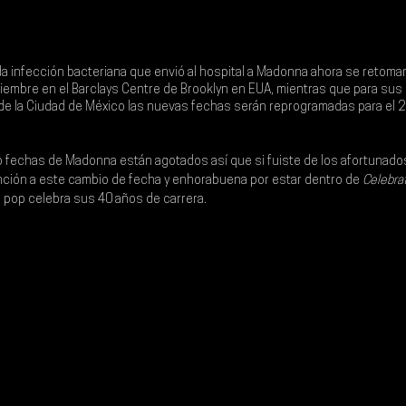
 infección bacteriana que envió al hospital a Madonna ahora se retomar
iembre en el 
Barclays Centre
 de 
Brooklyn 
en EUA, mientras que para sus
de la Ciudad de México las nuevas fechas serán reprogramadas para el 20
o fechas de 
Madonna 
están agotados así que si fuiste de los afortunado
ión a este cambio de fecha y enhorabuena por estar dentro de 
Celebrat
el pop celebra sus 40 años de carrera.