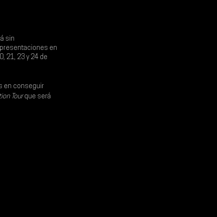
á sin 
 presentaciones en 
, 21, 23 y 24 de 
s en conseguir 
ion Tour
 que será 