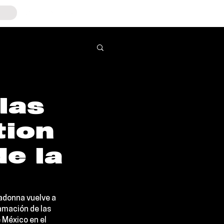
las
tion
de la
adonna 
vuelve a 
amación de las 
e México
 en el 