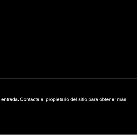
entrada. Contacta al propietario del sitio para obtener más
Peggy Gou lanzó
Fre
‘Feta Gou’ su
Ob
nueva marca de
“a