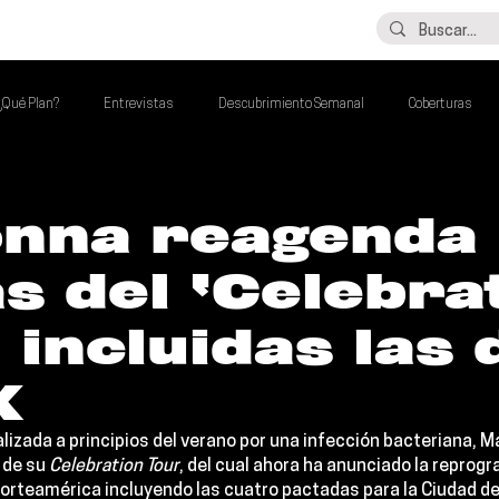
LO ÚLTIMO
CONTACTO
¿Qué Plan?
Entrevistas
Descubrimiento Semanal
Coberturas
alento Mexa Que Debes Escuchar
Flash Round
Imperdibles de la Semana
nna reagenda 
s del ‘Celebra
de la Semana
Talento Mexa Semanal
Álbumes de la Semana
 incluidas las 
X
lizada a principios del verano por una infección bacteriana, 
M
 de su 
Celebration Tour
, del cual ahora ha anunciado la reprogr
Norteamérica incluyendo las cuatro pactadas para la 
Ciudad d