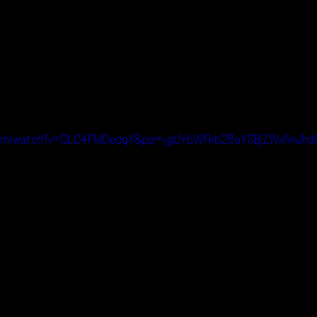
.com/watch?v=QLC4FM0edqY&pp=ygUYbWFkb25uYSBjZWxlYnJhdG