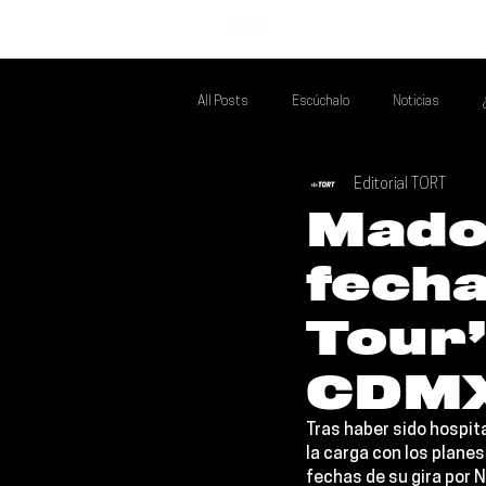
INICIO
All Posts
Escúchalo
Noticias
Editorial TORT
Si Te Gusta... Te Recomendamos A...
T
Mado
fecha
Poder Latino Que Descubrir
Mejores 
Tour’
CDM
Tras haber sido hospita
la carga con los planes
fechas de su gira por 