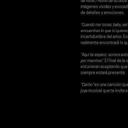
de hotel / Humo de su boca 
imágenes vívidas y evocad
de detalles y emociones.
"Cuando me tocas, baby, así /
encuentras lo que tú quieres
incertidumbre del amor. E
realmente encontrará lo q
"Aquí te espero, somos extra
por mientras".
 El final de 
estuvieran aceptando que q
siempre estará presente.
"Cariño"
 es una canción que
joya musical que te invita a