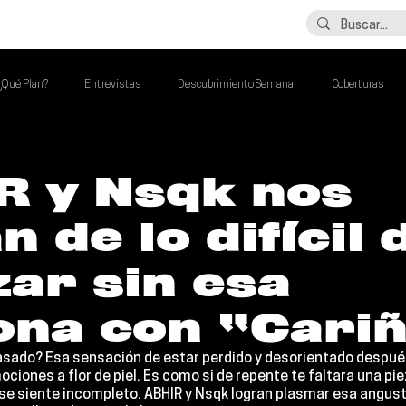
LO ÚLTIMO
CONTACTO
¿Qué Plan?
Entrevistas
Descubrimiento Semanal
Coberturas
alento Mexa Que Debes Escuchar
Flash Round
Imperdibles de la Semana
R y Nsqk nos
n de lo difícil 
de la Semana
Talento Mexa Semanal
Álbumes de la Semana
ar sin esa
ona con “Cari
 pasado? Esa sensación de estar perdido y desorientado después
ociones a flor de piel. Es como si de repente te faltara una pie
se siente incompleto. 
ABHIR 
y 
Nsqk 
logran plasmar esa angusti