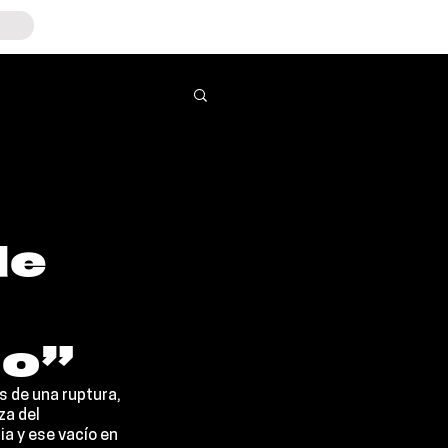
de
ño”
 de una ruptura, 
za del 
a y ese vacío en 