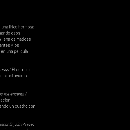
 una lírica hermosa 
esando esos 
a llena de matices 
antes y los 
en una película 
 tengo"
. El estribillo 
o si estuvieras 
eso me encanta / 
ación, 
tando un cuadro con 
abrielle, almohadas 