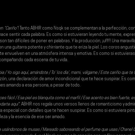
en 
“Cariño”
! Tanto 
ABHIR 
como 
Nsqk 
se complementan a la perfección, con
hace sentir cada palabra. Es como si estuvieran leyendo tu mente, expr
n tan difíciles de poner en palabras. Y la producción, ¡ufff! Una maravill
 una guitarra potente y chirriante que te eriza la piel. Los coros angusti
e envuelven en una atmósfera intensa y emotiva. Es como si estuvieras 
acompañando cada escena de tu vida.
ia / Yo sigo aquí, amándote / To' los día', mami, válgame / Este cariño que te
azón, una declaración de amor incondicional que te hace suspirar. Es com
ues amando a esa persona, a pesar de todo.
ces fácil / Esa piel es blanquita como el marfil / Ese acento es bien fuerte, 
darte aquí"
. 
ABHIR 
nos regala unos versos llenos de romanticismo y admir
 especial con detalles que te hacen suspirar. Es como si estuviera pin
lleza y la esencia de ese ser amado.
e usándonos de musas / Mareado saboreando el perfume que usas / Chanel G