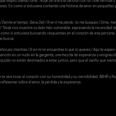
que respiro cuando fuma"
. 
Nsqk 
se une a la canción con un flow sensual y
oras. Es como si estuviera contando una historia de amor en pequeñas p
 Derrite el tiempo, Salva Dalí / Si en ti me pierdo, no me busques / Dime, mam
".
 Nsqk nos muestra su lado más vulnerable, expresando la necesidad de
s como si estuviera buscando respuestas en el corazón de esa persona,
ue busca.
ños por mientras / Si en mí no encuentras lo que tú quieres / Aquí te esper
la canción es un nudo en la garganta, una mezcla de esperanza y resignació
uizás no estén destinados a estar juntos, pero que el cariño que sienten
 te va a tocar el corazón con su honestidad y su sensibilidad. 
ABHIR 
y 
Ns
 reflexionar sobre el amor, la pérdida y la esperanza.