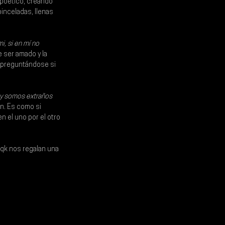
 poético, creando 
inceladas, llenas 
i, si en mí no 
 ser amado y la 
 preguntándose si 
o y somos extraños 
n. Es como si 
 el uno por el otro 
qk 
nos regalan una 