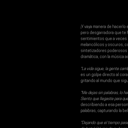
¡Y vaya manera de hacerlo 
pero desgarradora que te 
sentimientos que a veces so
melancólicos y oscuros, con
sintetizadores poderosos t
dramática, con la música 
"La vida sigue, la gente camb
es un golpe directo al cor
gritando al mundo que sig
"Me dejas sin palabras, lo ha
Siento que llegaste para que
describiendo a esa persona
palabras, capturando la be
"Dejando que el tiempo pas