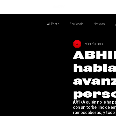
INICIO
All Posts
Escúchalo
Noticias
Iván Retana
Si Te Gusta... Te Recomendamos A...
T
ABHI
habla
Poder Latino Que Descubrir
Mejores 
avanz
pers
¡Uf! ¿A quién no le ha
con un torbellino de em
rompecabezas, y todo 