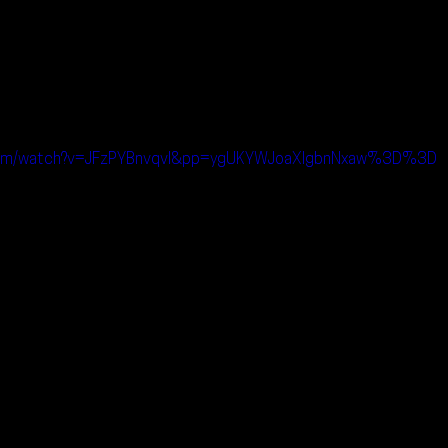
.com/watch?v=JFzPYBnvqvI&pp=ygUKYWJoaXIgbnNxaw%3D%3D