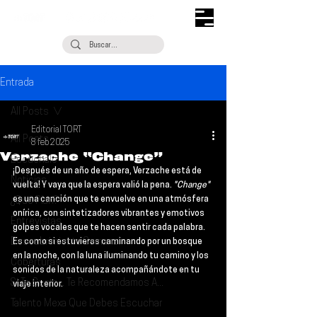
Entrada
All Posts
Editorial TORT
All Posts
8 feb 2025
Verzache “Change”
Escúchalo
¡Después de un año de espera, 
Verzache 
está de 
Noticias
vuelta! Y vaya que la espera valió la pena. 
"Change" 
es una canción que te envuelve en una atmósfera 
¿Qué Plan?
onírica, con sintetizadores vibrantes y emotivos 
Entrevistas
golpes vocales que te hacen sentir cada palabra. 
Descubrimiento Semanal
Es como si estuvieras caminando por un bosque 
en la noche, con la luna iluminando tu camino y los 
Coberturas
sonidos de la naturaleza acompañándote en tu 
Si Te Gusta... Te Recomendamos A...
viaje interior.
Talento Mexa Que Debes Escuchar