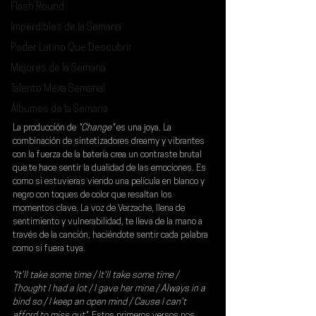
Flash Round
Imperdibles de la Semana
Poder Latino Que Descubrir
Mejores de la Semana
Talento Mexa Semanal
Álbumes de la Semana
La producción de 
"Change"
 es una joya. La 
combinación de sintetizadores dreamy y vibrantes 
con la fuerza de la batería crea un contraste brutal 
que te hace sentir la dualidad de las emociones. Es 
como si estuvieras viendo una película en blanco y 
negro con toques de color que resaltan los 
momentos clave. La voz de Verzache, llena de 
sentimiento y vulnerabilidad, te lleva de la mano a 
través de la canción, haciéndote sentir cada palabra 
como si fuera tuya.
"It'll take some time / It'll take some time / 
Thought I had a lot / I gave her mine / Always in a 
bind so / I keep an open mind / Cause I can't 
afford to miss out".
 Estos primeros versos nos 