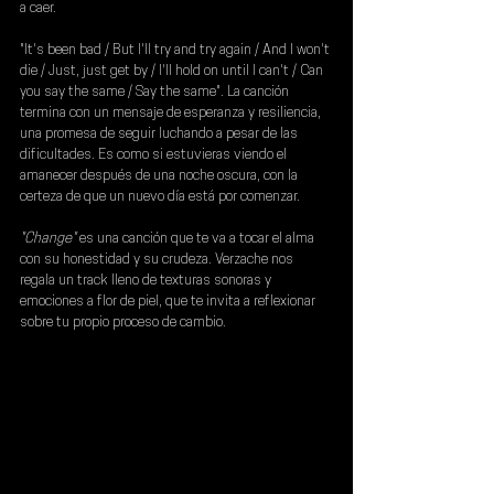
a caer.
"It's been bad / But I'll try and try again / And I won't 
die / Just, just get by / I'll hold on until I can't / Can 
you say the same / Say the same". La canción 
termina con un mensaje de esperanza y resiliencia, 
una promesa de seguir luchando a pesar de las 
dificultades. Es como si estuvieras viendo el 
amanecer después de una noche oscura, con la 
certeza de que un nuevo día está por comenzar.
"Change"
 es una canción que te va a tocar el alma 
con su honestidad y su crudeza. 
Verzache 
nos 
regala un track lleno de texturas sonoras y 
emociones a flor de piel, que te invita a reflexionar 
sobre tu propio proceso de cambio.