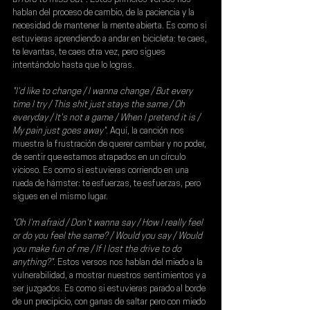
hablan del proceso de cambio, de la paciencia y la 
necesidad de mantener la mente abierta. Es como si 
estuvieras aprendiendo a andar en bicicleta: te caes, 
te levantas, te caes otra vez, pero sigues 
intentándolo hasta que lo logras.
"I'd like to change / I wanna change / But every 
time I try / This shit just stays the same / Oh 
everyday / It's not a game / When I pretend it is / 
My pain just goes away".
 Aquí, la canción nos 
muestra la frustración de querer cambiar y no poder, 
de sentir que estamos atrapados en un círculo 
vicioso. Es como si estuvieras corriendo en una 
rueda de hámster: te esfuerzas, te esfuerzas, pero 
sigues en el mismo lugar.
"Oh I'm afraid / Don't wanna say / How I really feel 
or do you feel the same? / Would you say / Would 
you make fun of me / If I lost the drive to do 
anything?".
 Estos versos nos hablan del miedo a la 
vulnerabilidad, a mostrar nuestros sentimientos y a 
ser juzgados. Es como si estuvieras parado al borde 
de un precipicio, con ganas de saltar pero con miedo 