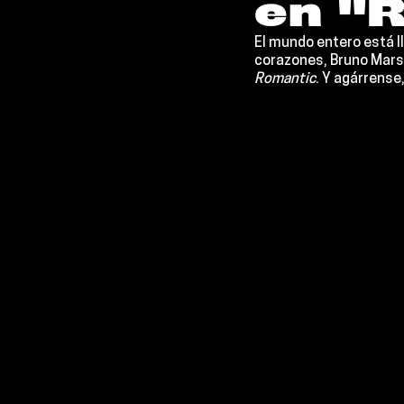
en "R
El mundo entero está ll
corazones, 
Bruno Mars
Romantic
. Y agárrense