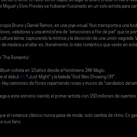
 donde el amor te hace sentir capaz de bajar la luna o cruzar el mar a nad
 Miguel y Elvis Presley se hubieran fusionado en un solo artista para ca
 propio Bruno y 
Daniel Ramos
, es una joya visual. Nos transporta a una bod
lores, veladoras y una atmósfera de "emociones a flor de piel" que te pone 
cultura latina, capturando la mística y la devoción de una unión sagrada. 
de madera y el altar es, literalmente, lo más romántico que verás en est
 'The Romantic':
 álbum solista en 10 años desde el fenómeno 24K Magic.
ye el debut 
#1
 "I Just Might" y la balada "God Was Showing Off".
: Hay camiones de flores repartiendo rosas y muros de "candados del amo
llega a este estreno siendo el primer artista con 150 millones de oyente
e el romance clásico nunca pasa de moda, solo cambia de ritmo. Es geni
a sus fans.