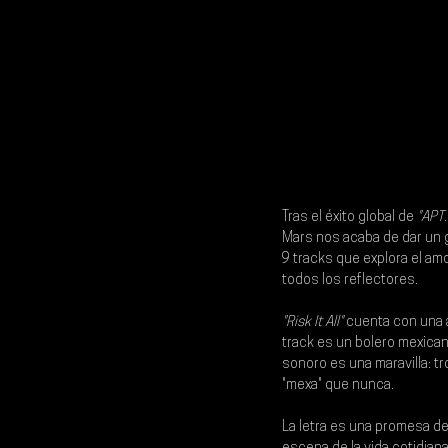
Tras el éxito global de
 "APT.
Mars
 nos acaba de dar un 
9 tracks que explora el amo
todos los reflectores.
"Risk It All"
 cuenta con una a
track es un bolero mexican
sonoro es una maravilla: 
"mexa" que nunca.
La letra es una promesa de