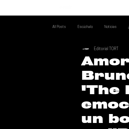
INICIO
All Posts
Escúchalo
Noticias
Editorial TORT
Si Te Gusta... Te Recomendamos A...
T
Amor 
Brun
Poder Latino Que Descubrir
Mejores 
'The 
emoc
un bo