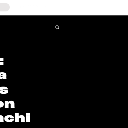
:
a
s
on
achi