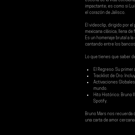
escena de la vida cotidiana
impactante; es como si Luis
el corazón de Jalisco.
El videoclip, dirigido por el
mexicana clásica, llena de f
Es un homenaje brutal a la 
cantando entre los bancos 
Lo que tienes que saber de
El Regreso: Su primer
Tracklist de Oro: Inclu
Activaciones Globales
mundo.
Hito Histórico: Bruno 
Spotify.
Bruno Mars nos recuerda qu
una carta de amor cercana 