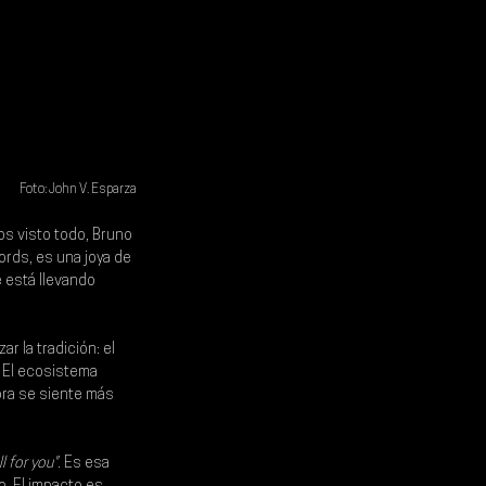
Foto: John V. Esparza
s visto todo, 
Bruno 
rds, es una joya de 
e está llevando 
r la tradición: el 
 El ecosistema 
ra se siente más 
ll for you"
. Es esa 