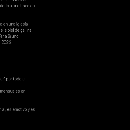
o. El impacto es 
ntarle a una boda en 
a en una iglesia 
la piel de gallina. 
Ver a Bruno 
e 2026.
r" por todo el 
s mensuales en 
al, es emotivo y es 