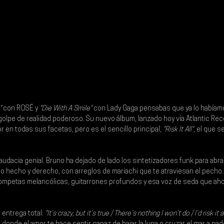
"
 con 
ROSÉ 
y 
"Die With A Smile"
 con 
Lady Gaga
 pensabas que ya lo habíamo
golpe de realidad poderoso. Su nuevo álbum, lanzado hoy vía Atlantic Reco
r en todas sus facetas, pero es el sencillo principal, 
"Risk It All"
, el que s
udacia genial. Bruno ha dejado de lado los sintetizadores funk para abraza
o hecho y derecho, con arreglos de mariachi que te atraviesan el pecho.
trompetas melancólicas, guitarrones profundos y esa voz de seda que aho
 entrega total:
 "It’s crazy, but it’s true / There’s nothing I won’t do / I’d risk it a