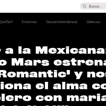
LO ÚLTIMO
CONTACTO
¿Qué Plan?
Entrevistas
Descubrimiento Semanal
Coberturas
alento Mexa Que Debes Escuchar
Flash Round
Imperdibles de la Semana
a la Mexicana
o Mars estren
de la Semana
Talento Mexa Semanal
Álbumes de la Semana
Romantic' y no
iona el alma c
lero con mari