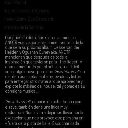
Flash Round
Imperdibles de la Semana
Poder Latino Que Descubrir
Mejores de la Semana
Talento Mexa Semanal
Después de dos años sin lanzar música, 
ANOTR 
vuelve con este primer sencillo de lo 
Álbumes de la Semana
que será su próximo álbum. 
Jesse van der 
Heijden
 y 
Oguzhan Guney
 aka. 
ANOTR 
mencionan que después de toda la 
inspiración que tuvieron para  ‘The Reset’  y 
el amor mostrado por el público, fue difícil 
armar algo nuevo, pero con 
“How You Feel”
 se 
sienten completamente renovados y listos 
para entregar otro material que aproveche y 
explote lo máximo del house, tal y como es su 
consigna musical. 
“How You Feel”
, además de estar hecha para 
el rave, también tiene una lírica muy 
seductora. Nos invita a dejarnos llevar por la 
excitación que nos provoca otra persona en 
y fuera de la pista de baile. Escuchar cada 