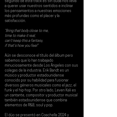
segundo de este track es sin duda nos lleva 
a querer usar nuestros sentidos e inclinar 
los pensamientos a nuestras emociones 
más profundas como el placer y la 
satisfacción. 
“Bring that body close to me,
time to make it real,
can’t keep this a fantasy,
if that’s how you feel”
Aún se desconoce el título del álbum pero 
sabemos que lo han trabajado 
minuciosamente desde Los Ángeles con sus 
colegas de la industria. 
Erik Bandt
 es un 
músico y productor estadounidense 
conocido por su habilidad para fusionar 
diversos géneros musicales como el jazz, el 
funk y el hip-hop. Por otro lado, 
Leven Kali
 es 
un cantante, compositor y productor musical 
también estadounidense que combina 
elementos de R&B, soul y pop. 
El dúo se presentó en Coachella 2024 y 