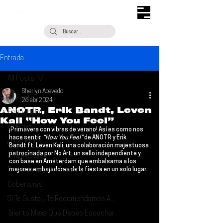
Entrada
All Posts
Sherlyn Acevedo
All Posts
26 abr 2024
ANOTR, Erik Bandt, Leven
Escúchalo
Kali “How You Feel”
Noticias
¡Primavera con vibras de verano! Así es como nos 
hace sentir  
“How You Feel”
 de 
ANOTR 
y 
Erik 
¿Qué Plan?
Bandt
 ft. 
Leven Kali
, una colaboración majestuosa 
patrocinada por 
No Art
, un sello independiente y 
Entrevistas
con base en Amsterdam que embalsama a los 
Descubrimiento Semanal
mejores embajadores de la fiesta en un solo lugar. 
Coberturas
Si Te Gusta... Te Recomendamos A...
Talento Mexa Que Debes Escuchar