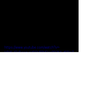
https://www.youtube.com/watch?v=-
ljiRj6LJOs&pp=ygUSQU5PVFIgaG93IHlvdSBmZ
WVs
Reseñas
Escúchalo
Leven Kali
ANOTR
Erik Bandt
Escúchalo