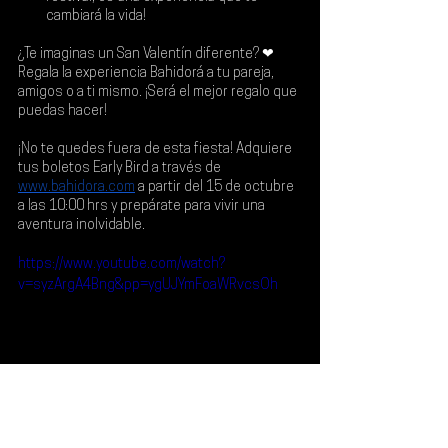
cambiará la vida!
¿Te imaginas un San Valentín diferente? ❤ 
Regala la experiencia Bahidorá a tu pareja, 
amigos o a ti mismo. ¡Será el mejor regalo que 
puedas hacer!
¡No te quedes fuera de esta fiesta! Adquiere 
tus boletos Early Bird a través de 
www.bahidora.com
a partir del 
15 de octubre 
a las 10:00 hrs
 y prepárate para vivir una 
aventura inolvidable.
https://www.youtube.com/watch?
v=syzArgA4Bng&pp=ygUJYmFoaWRvcsOh
Noticias
Qué Plan
Festival
Bahidorá