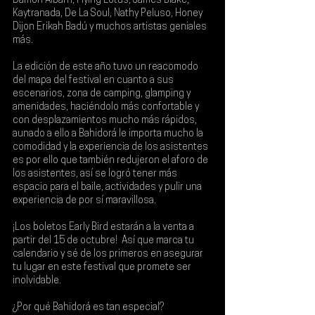
Damon Albarn, Flying Lotus, James Blake, 
Kaytranada, De La Soul, Nathy Peluso, Honey 
Dijon Erikah Badú y muchos artistas geniales 
más
.
La edición de este año tuvo un 
reacomodo 
del mapa del festival en cuanto a sus 
escenarios, zona de camping, glamping y 
amenidades, haciéndolo más confortable y 
con desplazamientos mucho más rápidos
, 
aunado a ello a 
Bahidorá le importa mucho la 
comodidad y la experiencia de los asistentes 
es por ello que también redujeron el aforo de 
los asistentes
, así se logró tener más 
espacio para el baile, actividades y pulir una 
experiencia de por sí maravillosa.
¡Los 
boletos Early Bird estarán a la venta a 
partir del 15 de octubre
! ️ Así que marca tu 
calendario y sé de los primeros en asegurar 
tu lugar en este festival que promete ser 
inolvidable.
¿Por qué Bahidorá es tan especial?