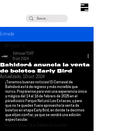
Entrada
All Posts
Editorial TORT
All Posts
8 oct 2024
Bahidorá anuncia la venta
Escúchalo
de boletos Early Bird
Noticias
Actualizado:
10 oct 2024
¡Tenemos buenas noticias! El Carnaval de 
¿Qué Plan?
Bahidorá 
está de regreso y más increíble que 
Entrevistas
nunca. Prepárense para vivir una experiencia única 
y mágica del 
14 al 16 de febrero de 2025
 en el 
Descubrimiento Semanal
paradisiaco 
Parque Natural Las Estacas
, y para 
que no te quedes fuera aprovecha la venta de 
Coberturas
boletos en etapa Early Bird
, en donde te decimos 
que elijas confiar, ya que se vendrá una edición 
Si Te Gusta... Te Recomendamos A...
espectacular.
Talento Mexa Que Debes Escuchar