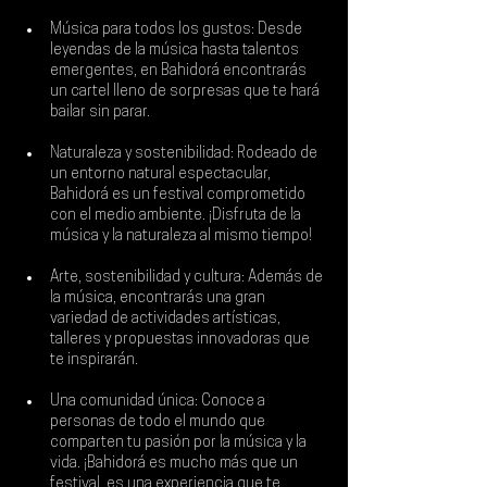
Música para todos los gustos: Desde 
leyendas de la música hasta talentos 
emergentes, en Bahidorá encontrarás 
un cartel lleno de sorpresas que te hará 
bailar sin parar.
Naturaleza y sostenibilidad: Rodeado de 
un entorno natural espectacular, 
Bahidorá es un festival comprometido 
con el medio ambiente. ¡Disfruta de la 
música y la naturaleza al mismo tiempo!
Arte, sostenibilidad y cultura: Además de 
la música, encontrarás una gran 
variedad de actividades artísticas, 
talleres y propuestas innovadoras que 
te inspirarán.
Una comunidad única: Conoce a 
personas de todo el mundo que 
comparten tu pasión por la música y la 
vida. ¡Bahidorá es mucho más que un 
festival, es una experiencia que te 