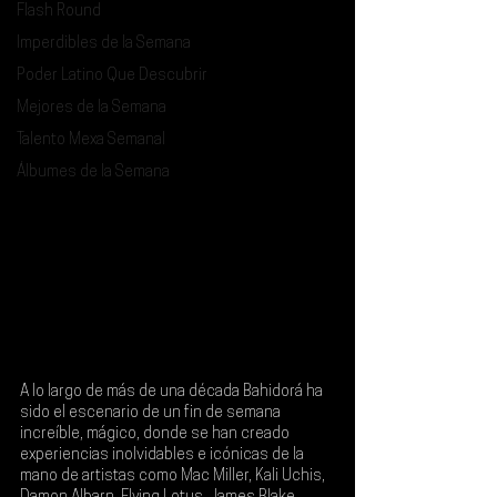
Flash Round
Imperdibles de la Semana
Poder Latino Que Descubrir
Mejores de la Semana
Talento Mexa Semanal
Álbumes de la Semana
A lo largo de más de una década 
Bahidorá 
ha 
sido el escenario de un fin de semana 
increíble, mágico, donde se han creado 
experiencias inolvidables e icónicas de la 
mano de artistas como 
Mac Miller, Kali Uchis, 