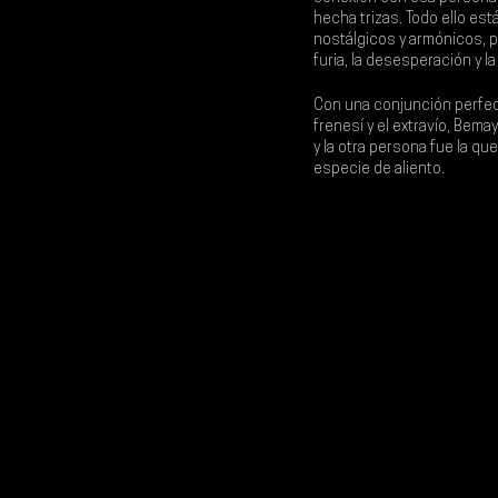
hecha trizas. Todo ello es
nostálgicos y armónicos, p
furia, la desesperación y la
Con una conjunción perfect
frenesí y el extravío, Bem
y la otra persona fue la qu
especie de aliento.