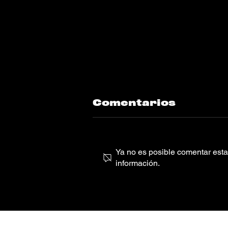
Comentarios
Ya no es posible comentar esta 
información.
LEISURE estrenó
su hermoso
álbum
‘LEISUREVISION’