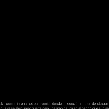
qk 
plasman intensidad pura venida desde un corazón roto en donde aún 
ue ya se alejó, pero que te dejó una gran herida en el pecho que aún sa