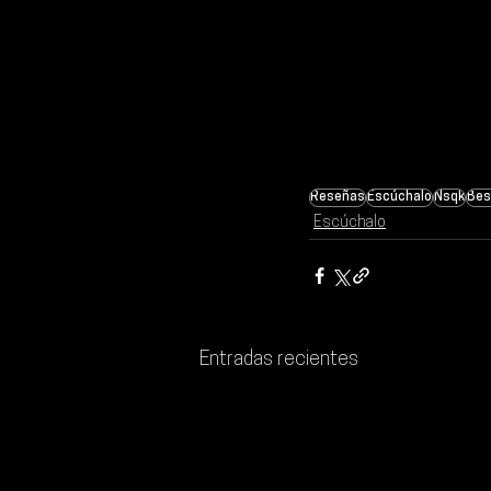
Reseñas
Escúchalo
Nsqk
Be
Escúchalo
Entradas recientes