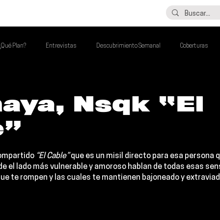
LO ÚLTIMO
CONTACTO
¿Qué Plan?
Entrevistas
Descubrimiento Semanal
Coberturas
alento Mexa Que Debes Escuchar
Flash Round
Imperdibles de la Semana
aya, Nsqk “El
e”
de la Semana
Talento Mexa Semanal
Álbumes de la Semana
ompartido 
“El Cable”
 que es un misil directo para esa persona q
de el lado más vulnerable y amoroso hablan de todas esas sen
ue te rompen y las cuales te mantienen bajoneado y extraviad