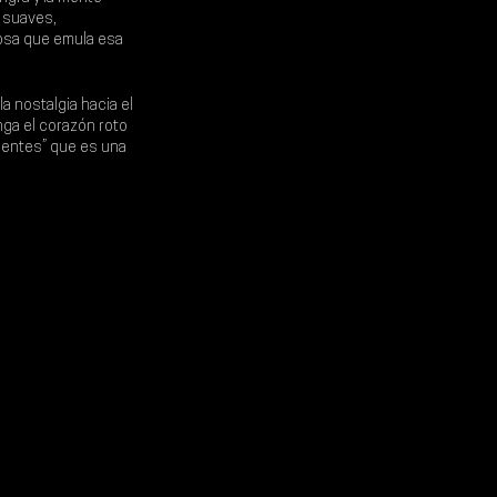
 suaves, 
rosa que emula esa 
 nostalgia hacia el 
nga el corazón roto 
sientes” que es una 