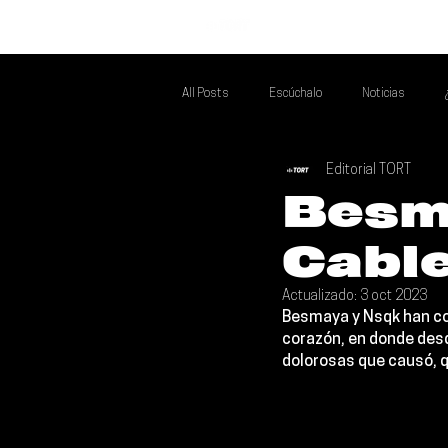
INICIO
All Posts
Escúchalo
Noticias
Editorial TORT
Si Te Gusta... Te Recomendamos A...
T
Besm
Cabl
Poder Latino Que Descubrir
Mejores 
Actualizado:
3 oct 2023
Besmaya 
y 
Nsqk 
han c
corazón, en donde des
dolorosas que causó, q