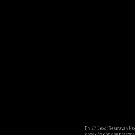
En 
“El Cable”,
 Besmaya 
y 
Ns
conexión con esa persona q