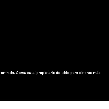
entrada. Contacta al propietario del sitio para obtener más
Rawayana,
Ch
Monsieur Periné
an
“Hora Loca” /
pr
Rawayana, Elena
con