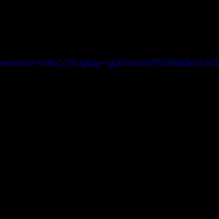
.com/watch?v=cl8qQ_C9qTg&pp=ygUQYmVzbWF5YSBlbCBjYWJ