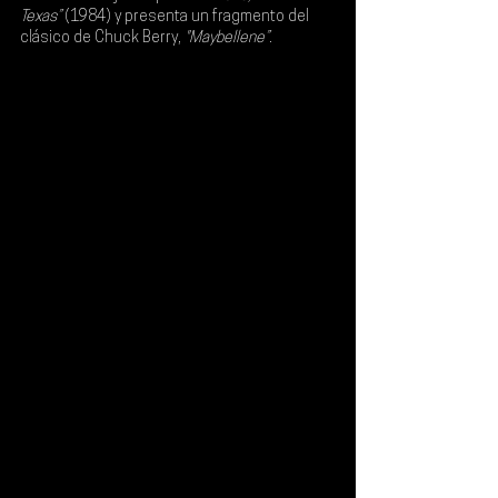
Texas”
 (1984) y presenta un fragmento del 
clásico de 
Chuck Berry
, 
"Maybellene”
.