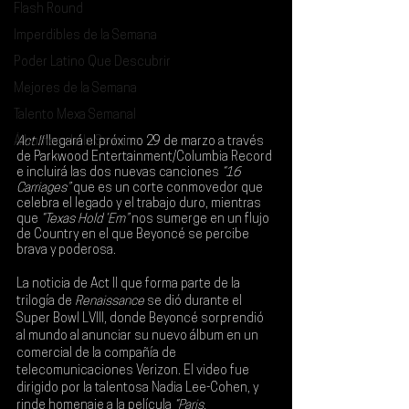
Flash Round
Imperdibles de la Semana
Poder Latino Que Descubrir
Mejores de la Semana
Talento Mexa Semanal
Álbumes de la Semana
Act II
 llegará el próximo 
29 de marzo 
a través 
de Parkwood Entertainment/Columbia Record 
e incluirá las dos nuevas canciones 
“16 
Carriages”
 que es un corte conmovedor que 
celebra el legado y el trabajo duro, mientras 
que 
“Texas Hold ‘Em” 
nos sumerge en un flujo 
de Country en el que 
Beyoncé 
se percibe 
brava y poderosa.
La noticia de 
Act II
 que forma parte de la 
trilogía de 
Renaissance 
se dió durante el 
Super Bowl LVIII, donde Beyoncé sorprendió 
al mundo al anunciar su nuevo álbum en un 
comercial de la compañía de 
telecomunicaciones Verizon. El video fue 
dirigido por la talentosa Nadia Lee-Cohen, y 
rinde homenaje a la película
 “Paris, 