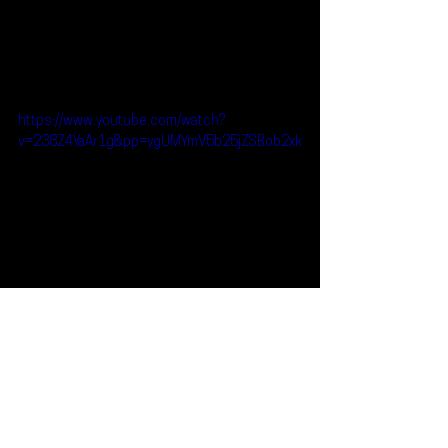
https://www.youtube.com/watch?
v=238Z4YaAr1g&pp=ygUMYmV5b25jZSBob2xk
Reseñas
Noticias
Beyoncé
Noticias