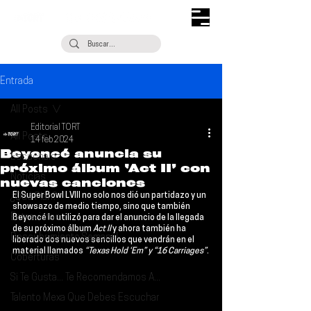
Entrada
All Posts
Editorial TORT
All Posts
14 feb 2024
Beyoncé anuncia su
Escúchalo
próximo álbum ‘Act II’ con
Noticias
nuevas canciones
El Super Bowl LVIII no solo nos dió un partidazo y un 
¿Qué Plan?
showsazo de medio tiempo, sino que también 
Entrevistas
Beyoncé 
lo utilizó para dar el anuncio de la llegada 
de su próximo álbum 
Act II
 y ahora también ha 
Descubrimiento Semanal
liberado dos nuevos sencillos que vendrán en el 
material llamados
 “Texas Hold ‘Em” y “16 Carriages”
.
Coberturas
Si Te Gusta... Te Recomendamos A...
Talento Mexa Que Debes Escuchar