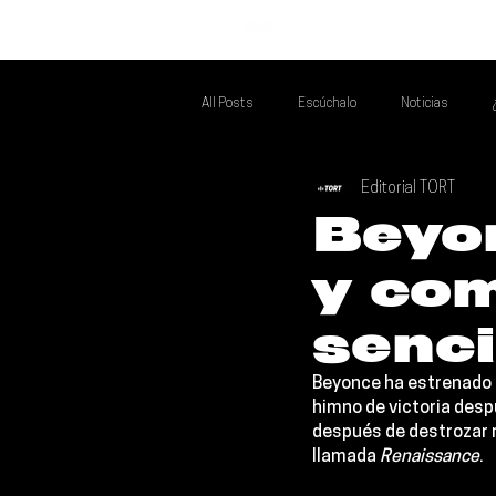
INICIO
All Posts
Escúchalo
Noticias
Editorial TORT
Si Te Gusta... Te Recomendamos A...
T
Beyo
y co
Poder Latino Que Descubrir
Mejores 
senc
Beyonce 
ha estrenado 
himno de victoria desp
después de destrozar r
llamada 
Renaissance
.