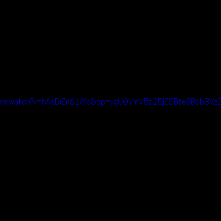
e.com/watch?v=hAsDiZn61Wo&pp=ygUQYmV5b25jZSBteSBob3