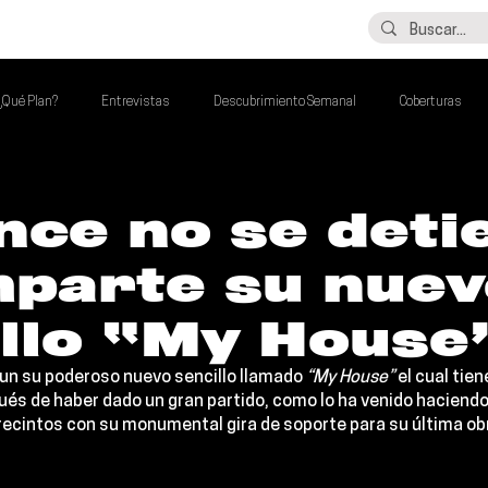
LO ÚLTIMO
CONTACTO
¿Qué Plan?
Entrevistas
Descubrimiento Semanal
Coberturas
alento Mexa Que Debes Escuchar
Flash Round
Imperdibles de la Semana
nce no se deti
mparte su nuev
de la Semana
Talento Mexa Semanal
Álbumes de la Semana
illo “My House
un su poderoso nuevo sencillo llamado 
“My House”
 el cual tien
ués de haber dado un gran partido, como lo ha venido haciendo
ecintos con su monumental gira de soporte para su última obr