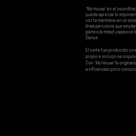
“My House”
 es el soundtrac
puede apreciar lo imponent
voz te mantiene en un esta
línea percutora que emulan
parte a la mitad y aparece l
Dance.
El corte fue producido co-
propio e incluso se inspira
Con 
“My House”
 la origina
a influencias poco conocid