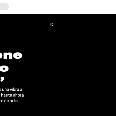
ene
o
”
e una vibra a 
 hasta ahora 
a de arte 