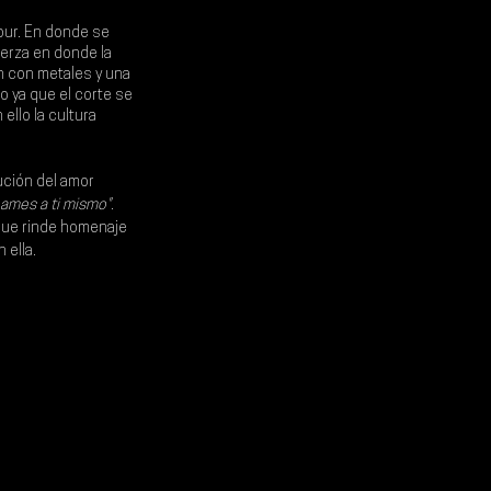
ur. En donde se 
erza en donde la 
n con metales y una 
 ya que el corte se 
ello la cultura 
ución del amor 
 ames a ti mismo"
. 
 que rinde homenaje 
 ella.