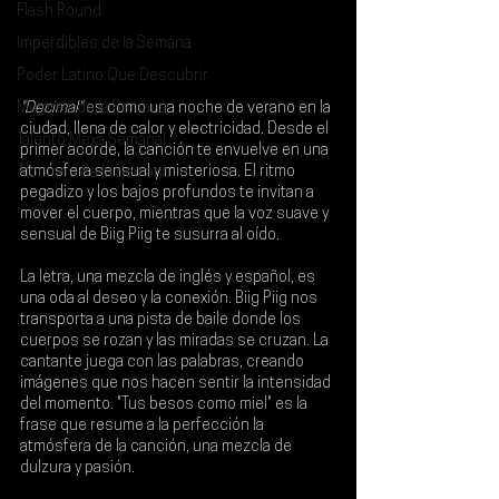
Flash Round
Imperdibles de la Semana
Poder Latino Que Descubrir
Mejores de la Semana
"Decimal"
 es como una noche de verano en la 
ciudad, llena de calor y electricidad. Desde el 
Talento Mexa Semanal
primer acorde, la canción te envuelve en una 
atmósfera sensual y misteriosa. El ritmo 
Álbumes de la Semana
pegadizo y los bajos profundos te invitan a 
mover el cuerpo, mientras que la voz suave y 
sensual de 
Biig Piig
 te susurra al oído.
La letra, una mezcla de inglés y español, es 
una oda al deseo y la conexión. Biig Piig nos 
transporta a una pista de baile donde los 
cuerpos se rozan y las miradas se cruzan. La 
cantante juega con las palabras, creando 
imágenes que nos hacen sentir la intensidad 
del momento. "Tus besos como miel" es la 
frase que resume a la perfección la 
atmósfera de la canción, una mezcla de 
dulzura y pasión.