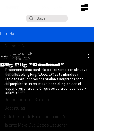
Entrada
All Posts
Editorial TORT
All Posts
18 oct 2024
Biig Piig “Decimal”
Escúchalo
Prepárense para sentir la piel erizarse con el nuevo 
Noticias
sencillo de 
Biig Piig
, 
"Decimal"
. Esta irlandesa 
radicada en Londres nos vuelve a sorprender con 
¿Qué Plan?
su propuesta única, mezclando el inglés con el 
español en una canción que es pura sensualidad y 
Entrevistas
energía.
Descubrimiento Semanal
Coberturas
Si Te Gusta... Te Recomendamos A...
Talento Mexa Que Debes Escuchar