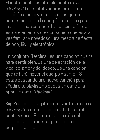
El instrumental es otro elemento clave en 
"Decimal"
. Los sintetizadores crean una 
atmósfera envolvente, mientras que la 
percusión aporta la energía necesaria para 
mantenernos bailando. La combinación de 
estos elementos crea un sonido que es a la 
vez familiar y novedoso, una mezcla perfecta 
de pop, R&B y electrónica.
En conjunto, "Decimal" es una canción que te 
hará sentir bien. Es una celebración de la 
vida, del amor y del deseo. Es una canción 
que te hará mover el cuerpo y sonreír. Si 
estás buscando una nueva canción para 
añadir a tu playlist, no dudes en darle una 
oportunidad a 
"Decimal"
.
Biig Piig nos ha regalado una verdadera gema. 
"Decimal"
 es una canción que te hará bailar, 
sentir y soñar. Es una muestra más del 
talento de esta artista que no deja de 
sorprendernos.