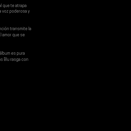
l que te atrapa 
a voz poderosa y 
nción transmite la 
l amor que se 
 álbum es pura 
as Blu rasga con 