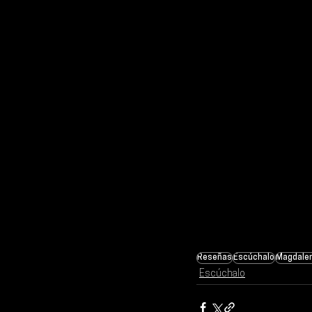
Reseñas
Escúchalo
Magdale
Escúchalo