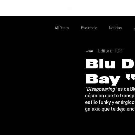
INICIO
All Posts
Escúchalo
Noticias
Editorial TORT
Si Te Gusta... Te Recomendamos A...
T
Blu 
Bay 
Poder Latino Que Descubrir
Mejores 
"Disappearing"
 es de 
Bl
cósmico que te transpo
estilo funky y enérgic
galaxia que te deja en