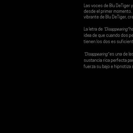
Las voces de 
Blu DeTiger 
y
desde el primer momento. L
vibrante de Blu DeTiger, 
La letra de 
"Disappearing"
 h
idea de que cuando dos per
tienen los dos es suficien
"Disappearing" 
es una de la
sustancia rica perfecta par
fuerza su bajo e hipnotiza 