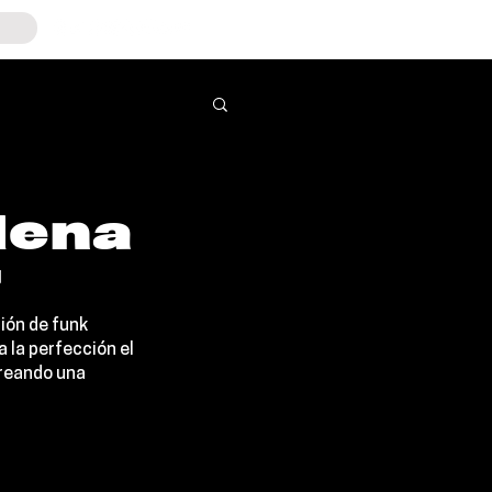
lena
”
ión de funk 
la perfección el 
creando una 