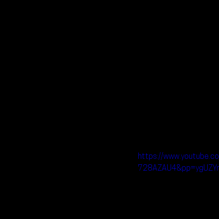
https://www.youtube.c
728AZAU4&pp=ygUZYm