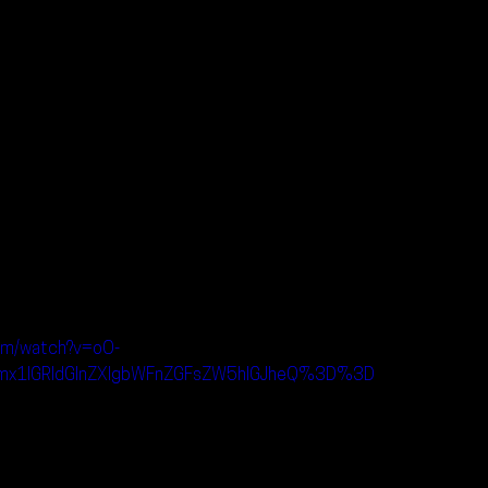
om/watch?v=oO-
x1IGRldGlnZXIgbWFnZGFsZW5hIGJheQ%3D%3D