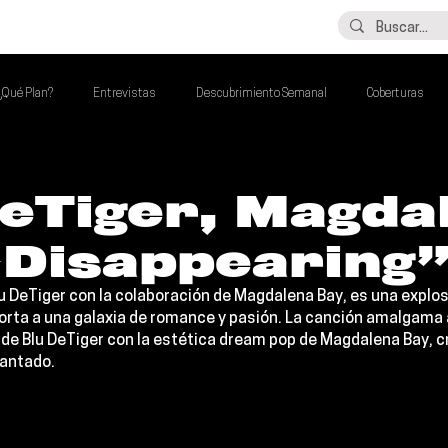
LO ÚLTIMO
CONTACTO
¿Qué Plan?
Entrevistas
Descubrimiento Semanal
Coberturas
alento Mexa Que Debes Escuchar
Flash Round
Imperdibles de la Semana
DeTiger, Magda
“Disappearing
de la Semana
Talento Mexa Semanal
Álbumes de la Semana
u DeTiger 
con la colaboración de 
Magdalena Bay
, es una explos
rta a una galaxia de romance y pasión. La canción amalgama a 
o de Blu DeTiger con la estética dream pop de Magdalena Bay, 
cantado.