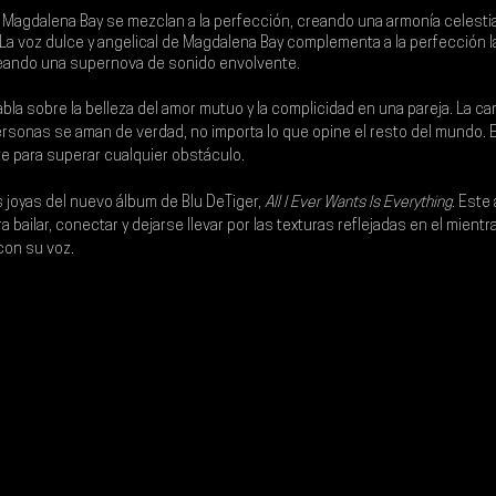
 
Magdalena Bay
 se mezclan a la perfección, creando una armonía celestia
a voz dulce y angelical de Magdalena Bay complementa a la perfección l
creando una supernova de sonido envolvente.
abla sobre la belleza del amor mutuo y la complicidad en una pareja. La ca
sonas se aman de verdad, no importa lo que opine el resto del mundo. E
te para superar cualquier obstáculo.
s joyas del nuevo álbum de Blu DeTiger, 
All I Ever Wants Is Everything
. Este
a bailar, conectar y dejarse llevar por las texturas reflejadas en el mientr
con su voz.