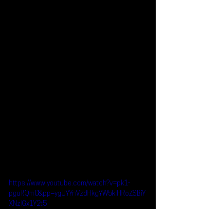
https://www.youtube.com/watch?v=pk1-
pguRQm0&pp=ygUYYnVzdHkgYW5kIHRoZSBiY
XNzIGx1Y2t5