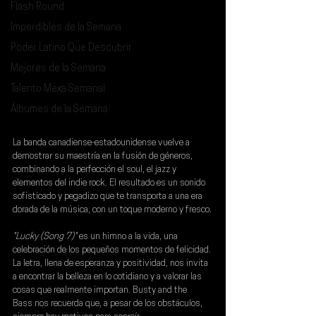
Flash Round
Imperdibles de la Semana
Poder Latino Que Descubrir
Mejores de la Semana
Talento Mexa Semanal
Álbumes de la Semana
La banda canadiense-estadounidense vuelve a 
demostrar su maestría en la fusión de géneros, 
combinando a la perfección el soul, el jazz y 
elementos del indie rock. El resultado es un sonido 
sofisticado y pegadizo que te transporta a una era 
dorada de la música, con un toque moderno y fresco.
"Lucky (Song 7)"
 es un himno a la vida, una 
celebración de los pequeños momentos de felicidad. 
La letra, llena de esperanza y positividad, nos invita 
a encontrar la belleza en lo cotidiano y a valorar las 
cosas que realmente importan. 
Busty and the 
Bass
 nos recuerda que, a pesar de los obstáculos, 