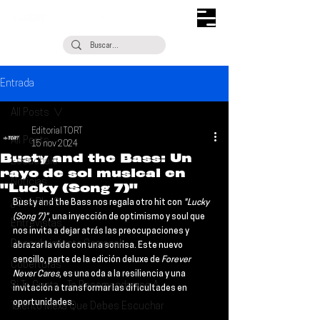
Entrada
All Posts
Editorial TORT
All Posts
15 nov 2024
Busty and the Bass: Un
Escúchalo
rayo de sol musical en
Noticias
"Lucky (Song 7)"
¿Qué Plan?
Busty and the Bass 
nos regala otro hit con 
"Lucky 
(Song 7)"
, una inyección de optimismo y soul que 
Entrevistas
nos invita a dejar atrás las preocupaciones y 
Descubrimiento Semanal
abrazar la vida con una sonrisa. Este nuevo 
sencillo, parte de la edición deluxe de 
Forever 
Coberturas
Never Cares
, es una oda a la resiliencia y una 
Si Te Gusta... Te Recomendamos A...
invitación a transformar las dificultades en 
oportunidades.
Talento Mexa Que Debes Escuchar