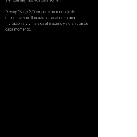
siempre hay motivos para sonreír.
"Lucky (Song 7)"
 comparte un mensaje de 
esperanza y un llamado a la acción. Es una 
invitación a vivir la vida al máximo y a disfrutar de 
cada momento.