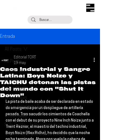
Entrada
All Posts
Editorial TORT
All Posts
19 may
Caos Industrial y Sangre
Escúchalo
Latina: Boys Noize y
Noticias
TAICHU detonan las pistas
del mundo con "Shut It
¿Qué Plan?
Down"
Entrevistas
La pista de baile acaba de ser declarada en estado 
Descubrimiento Semanal
de emergencia por un despliegue de artillería 
pesada. Tras sacudir los cimientos de Coachella 
Coberturas
con el debut de su proyecto 
Nine Inch Noize
 junto a 
Si Te Gusta... Te Recomendamos A...
Trent Reznor
, el maestro del techno industrial, 
Boys Noize
 (Alex Ridha), ha decidido que la noche 
Talento Mexa Que Debes Escuchar
no ha terminado. Ahora nos vuela la cabeza de 