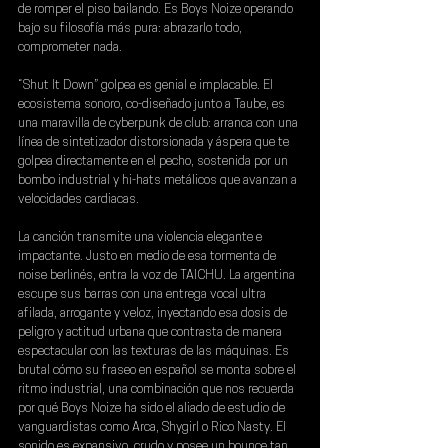
de romper el piso bailando. Es 
Boys Noize
 operando 
bajo su filosofía más pura: abrazarlo todo, 
comprometer nada.
“Shut It Down” golpea es genial e implacable. El 
ecosistema sonoro, co-diseñado junto a 
Taube
, es 
una maravilla de cyberpunk de club: arranca con una 
línea de sintetizador distorsionada y áspera que te 
golpea directamente en el pecho, sostenida por un 
bombo industrial y hi-hats metálicos que avanzan a 
velocidades cardiacas.
La canción transmite una violencia elegante e 
impactante. Justo en medio de esa tormenta de 
noise berlinés, entra la voz de 
TAICHU
. La argentina 
escupe sus barras con una entrega vocal ultra 
afilada, arrogante y veloz, inyectando esa dosis de 
peligro y actitud urbana que contrasta de manera 
espectacular con las texturas de las máquinas. Es 
brutal cómo su fraseo en español se monta sobre el 
ritmo industrial, una combinación que nos recuerda 
por qué Boys Noize ha sido el aliado de estudio de 
vanguardistas como Arca, Shygirl o Rico Nasty. El 
sonido es expansivo, crudo y posee un bounce tan 