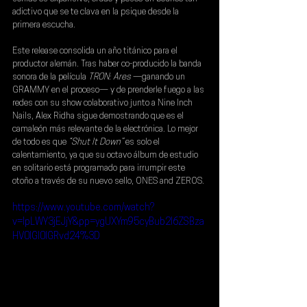
adictivo que se te clava en la psique desde la 
primera escucha.
Este release consolida un año titánico para el 
productor alemán. Tras haber co-producido la banda 
sonora de la película 
TRON: Ares
 —ganando un 
GRAMMY en el proceso— y de prenderle fuego a las 
redes con su show colaborativo junto a 
Nine Inch 
Nails
, Alex Ridha sigue demostrando que es el 
camaleón más relevante de la electrónica. Lo mejor 
de todo es que
 “Shut It Down” 
es solo el 
calentamiento, ya que su octavo álbum de estudio 
en solitario está programado para irrumpir este 
otoño a través de su nuevo sello, ONES and ZEROS.
https://www.youtube.com/watch?
v=IpLWY3jEJjY&pp=ygUXYm95cyBub2l6ZSBza
HV0IGl0IGRvd24%3D