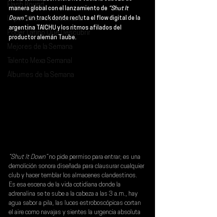
Flash Round
manera global con el lanzamiento de 
“Shut It 
Imperdibles de la Semana
Down”
, un track donde recluta el flow digital de la 
argentina 
TAICHU 
y los ritmos afilados del 
Poder Latino Que Descubrir
productor alemán 
Taube
.
Mejores de la Semana
Talento Mexa Semanal
Álbumes de la Semana
“Shut It Down”
 no pide permiso para entrar; es una 
demolición sonora diseñada para clausurar cualquier 
club y hacer temblar los almacenes clandestinos. 
Es esa escena de la vida cotidiana donde la 
adrenalina se te sube a la cabeza a las 3 a.m., hay 
agua sabor a pila, las luces estroboscópicas cortan 
el aire como navajas y sientes la urgencia absoluta 