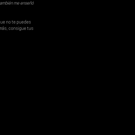
y también me enseñó 
 que no te puedes 
 más
, consigue tus 