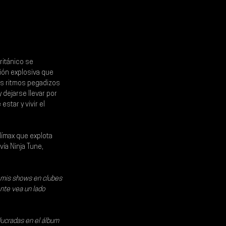
ritánico se 
ón explosiva que 
os ritmos pegadizos 
 dejarse llevar por 
tar y vivir el 
límax que explota 
vía Ninja Tune
, 
a mis shows en clubes 
nte vea un lado 
lucradas en el álbum 