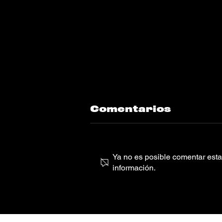
Comentarios
Ya no es posible comentar esta 
información.
Noah Pino Palo
se suma a
MVLDITOS