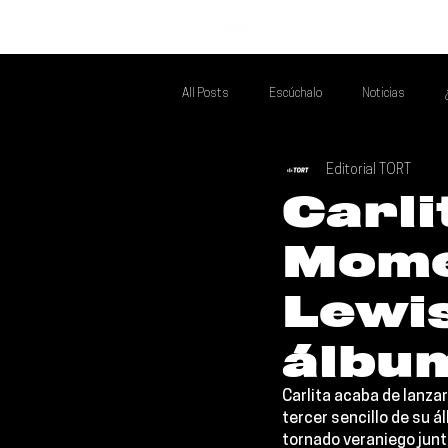
INICIO
All Posts
Escúchalo
Noticias
Editorial TORT
Si Te Gusta... Te Recomendamos A...
T
Carli
Mome
Poder Latino Que Descubrir
Mejores 
Lewis
álbu
Carlita 
acaba de lanzar
tercer sencillo de su á
tornado veraniego junt