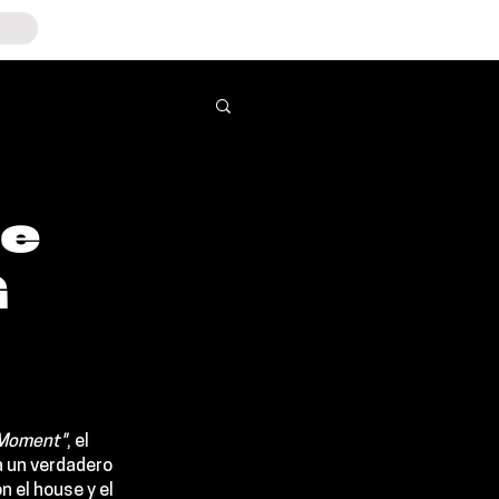
he
G
 Moment"
, el 
la un verdadero 
 el house y el 