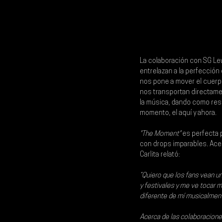
La colaboración con 
SG Le
entrelazan a la perfección 
nos pone a mover el cuerpo
nos transportan directament
la música, dando como resu
momento, el aquí y ahora.
"The Moment" 
es perfecta p
con drops imparables. Ace
Carlita relató: 
“Quiero que los fans vean u
y festivales y me ve tocar 
diferente de mí musicalment
Acerca de las colaboraciones