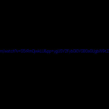
.com/watch?v=S5rRm0jwkLU&pp=ygUSY2FybGl0YSB0aGUgbW9t