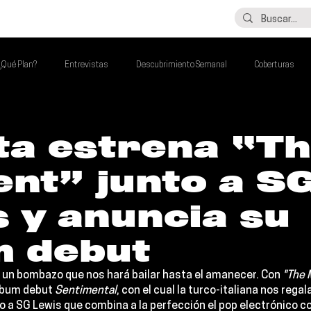
LO ÚLTIMO
CONTACTO
¿Qué Plan?
Entrevistas
Descubrimiento Semanal
Coberturas
alento Mexa Que Debes Escuchar
Flash Round
Imperdibles de la Semana
ta estrena “T
nt” junto a S
de la Semana
Talento Mexa Semanal
Álbumes de la Semana
 y anuncia su
m debut
 un bombazo que nos hará bailar hasta el amanecer. Con 
"The
lbum debut 
Sentimental
, con el cual la turco-italiana nos rega
o a 
SG Lewis
 que combina a la perfección el pop electrónico con