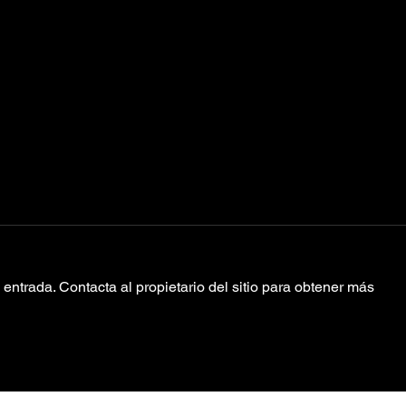
entrada. Contacta al propietario del sitio para obtener más
Roosevelt “In
Mo
The Dark”
HØ
la 