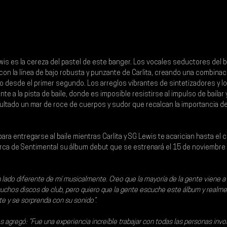
wis 
es la cereza del pastel de este banger. Los vocales seductores del b
con la línea de bajo robusta y punzante de 
Carlita
, creando una combinaci
 desde el primer segundo. Los arreglos vibrantes de sintetizadores y l
e a la pista de baile, donde es imposible resistirse al impulso de bailar y
ltado un mar de roce de cuerpos y sudor que recalcan la importancia de es
ara entregarse al baile mientras Carlita y SG Lewis te acarician hasta el c
rca de Sentimental su álbum debut que se
 estrenará el 15 de noviembre 
n lado diferente de mí musicalmente. Creo que la mayoría de la gente viene 
muchos discos de club, pero quiero que la gente escuche este álbum y realme
e y se sorprenda con su sonido”.
 agregó: “Fue una experiencia increíble trabajar con todas las personas invo