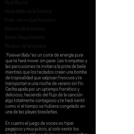
Flash Round
Imperdibles de la Semana
Poder Latino Que Descubrir
Mejores de la Semana
Talento Mexa Semanal
Álbumes de la Semana
“Forever Baby” 
es un corte de energía pura 
que te hará mover sin parar. Las trompetas y 
las percusiones te invitan a la pista de baile 
mientras que los teclados crean una bomba 
de tropicalidad que salpican frescura y te 
transportan a una noche de verano sin fin. 
Carlita 
apela por un uptempo frenético y 
delicioso, haciendo del flujo de la canción 
algo totalmente contagioso y te hará sentir 
como si el tiempo se hubiera congelado en 
una de las playas brasileñas.
En cuanto al juego de voces es hiper 
pegajoso y muy pulcro, al solo sentir los 