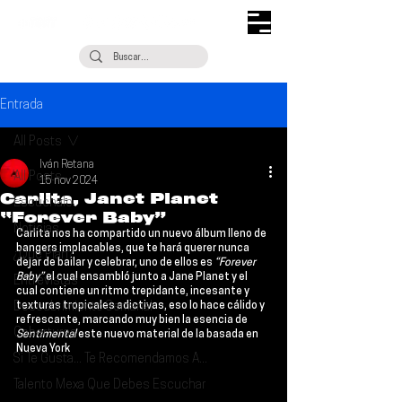
Entrada
All Posts
Iván Retana
All Posts
15 nov 2024
Carlita, Janet Planet
Escúchalo
“Forever Baby”
Noticias
Carlita 
nos ha compartido un nuevo álbum lleno de 
bangers implacables, que te hará querer nunca 
¿Qué Plan?
dejar de bailar y celebrar, uno de ellos es 
“Forever 
Baby” 
el cual ensambló junto a 
Jane Planet
 y el 
Entrevistas
cual contiene un ritmo trepidante, incesante y 
Descubrimiento Semanal
texturas tropicales adictivas, eso lo hace cálido y 
refrescante, marcando muy bien la esencia de 
Coberturas
Sentimental 
este nuevo material de la basada en 
Nueva York
Si Te Gusta... Te Recomendamos A...
Talento Mexa Que Debes Escuchar