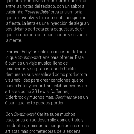
ganchos repetitivos de los coros que saltan 
entre las notas del teclado, con un sabor a 
caipirinha 
“Forever Baby”
 crea una armonía 
que te envuelve y te hace sentir acogido por 
la fiesta. La letra es una inyección de alegría y 
positivismo perfecta para coquetear, dejar 
que los cuerpos se rocen, suden y se vuele 
la mente.
"Forever Baby" es solo una muestra de todo 
lo que 
Sentimental 
tiene para ofrecer. Este 
álbum es un viaje musical lleno de 
emociones y sorpresas, donde Carlita 
demuestra su versatilidad como productora 
y su habilidad para crear canciones que te 
hacen bailar y sentir. Con colaboraciones de 
artistas como 
SG Lewis, DJ Tennis, 
Elderbrook y muchos más
, 
Sentimental 
es un 
álbum que no te puedes perder.
Con 
Sentimental
, Carlita sube muchos 
escalones en su desarrollo como artista y 
productora, demuestra por qué es una de las 
artistas más prometedoras de la escena 