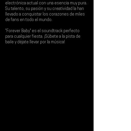
electrónica actual con una esencia muy pura. 
Su talento, su pasión y su creatividad la han 
llevado a conquistar los corazones de miles 
de fans en todo el mundo.
"Forever Baby" es el soundtrack perfecto 
para cualquier fiesta. ¡Súbete a la pista de 
baile y déjate llevar por la música!