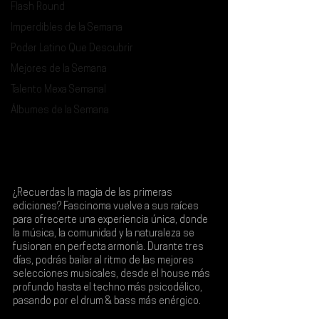
Flash Round
Imperdibles de la Semana
Poder Latino Que Descubrir
Mejores de la Semana
Talento Mexa Semanal
Álbumes de la Semana
¿Recuerdas la magia de las primeras 
ediciones? 
Fascinoma 
vuelve a sus raíces 
para ofrecerte una experiencia única, donde 
la música, la comunidad y la naturaleza se 
fusionan en perfecta armonía. Durante tres 
días, podrás bailar al ritmo de las mejores 
selecciones musicales, desde el house más 
profundo hasta el techno más psicodélico, 
pasando por el drum & bass más enérgico.