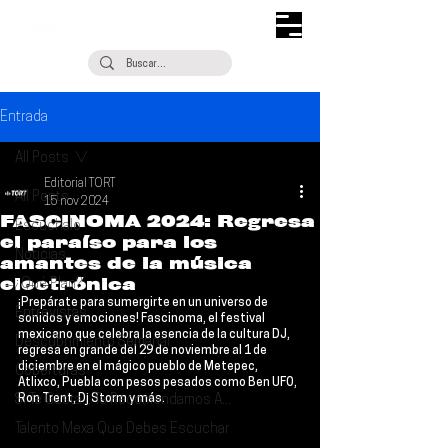
Entrada
All Posts
Editorial TORT
All Posts
15 nov 2024
FASCINOMA 2024: Regresa
Escúchalo
el paraíso para los
Noticias
amantes de la música
electrónica
¿Qué Plan?
¡Prepárate para sumergirte en un universo de 
Entrevistas
sonidos y emociones! 
Fascinoma
, el festival 
mexicano que celebra la esencia de la cultura DJ, 
Descubrimiento Semanal
regresa en grande del 
29 de noviembre al 1 de 
diciembre
 en el mágico pueblo de Metepec, 
Coberturas
Atlixco, Puebla con pesos pesados como 
Ben UFO, 
Si Te Gusta... Te Recomendamos A...
Ron Trent, Dj Storm y más
.
Talento Mexa Que Debes Escuchar