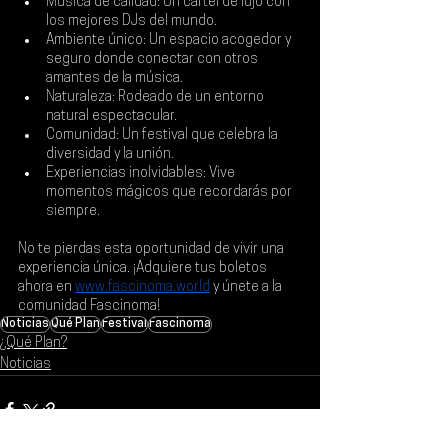
Música de calidad: Un cartel de lujo con 
los mejores DJs del mundo.
Ambiente único: Un espacio acogedor y 
seguro donde conectar con otros 
amantes de la música.
Naturaleza: Rodeado de un entorno 
natural espectacular.
Comunidad: Un festival que celebra la 
diversidad y la unión.
Experiencias inolvidables: Vive 
momentos mágicos que recordarás por 
siempre.
No te pierdas esta oportunidad de vivir una 
experiencia única. ¡Adquiere tus boletos 
ahora en
www.fascinoma.world
y únete a la 
comunidad Fascinoma!
Noticias
Qué Plan
Festival
Fascinoma
¿Qué Plan?
Noticias