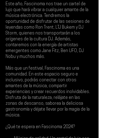
Este año, Fascinoma nos trae un cartel de 
lujo que hará vibrar a cualquier amante de la 
música electrónica. Tendremos la 
oportunidad de disfrutar de las sesiones de 
leyendas como 
Ron Trent, LTJ Bukem y DJ 
Storm
, quienes nos transportarán a los 
orígenes de la cultura DJ. Además, 
contaremos con la energía de artistas 
emergentes como 
Jane Fitz, Ben UFO, DJ 
Nobu y muchos más
.
Más que un festival, Fascinoma es una 
comunidad. En este espacio seguro e 
inclusivo, podrás conectar con otros 
amantes de la música, compartir 
experiencias y crear recuerdos inolvidables. 
Disfruta de la naturaleza, relájate en las 
zonas de descanso, saborea la deliciosa 
gastronomía y déjate llevar por la magia de la 
música.
¿Qué te espera en Fascinoma 2024?