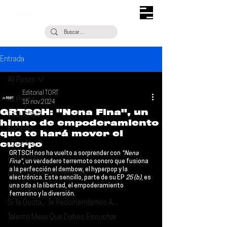
Entrada
All Posts
Editorial TORT
All Posts
15 nov 2024
GRTSCH: "Nena Fina", un
Escúchalo
himno de empoderamiento
Noticias
que te hará mover el
cuerpo
¿Qué Plan?
GRTSCH 
nos ha vuelto a sorprender con 
"Nena 
Entrevistas
Fina"
, un verdadero terremoto sonoro que fusiona 
a la perfección el dembow, el hyperpop y la 
Descubrimiento Semanal
electrónica. Este sencillo, parte de su EP 
25 (b)
, es 
una oda a la libertad, el empoderamiento 
Coberturas
femenino y la diversión.
Si Te Gusta... Te Recomendamos A...
Talento Mexa Que Debes Escuchar