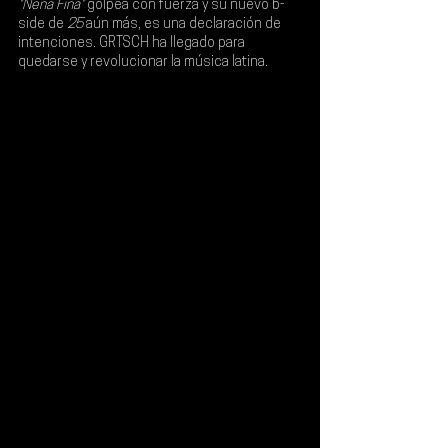
"Nena Fina"
 golpea con fuerza y su nuevo 
b-
side
 de 
25 
aún más, es una declaración de 
intenciones. GRTSCH ha llegado para 
quedarse y revolucionar la música latina.