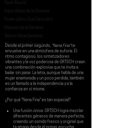
Flash Round
Imperdibles de la Semana
Poder Latino Que Descubrir
Mejores de la Semana
Talento Mexa Semanal
Álbumes de la Semana
Desde el primer segundo,
 "Nena Fina"
 te 
envuelve en una atmósfera de euforia. El 
ritmo contagioso, los sintetizadores 
vibrantes y la voz poderosa de 
GRTSCH 
crean 
una combinación explosiva que te invita a 
bailar sin parar. La letra, aunque habla de una 
mujer enamorada y un poco perdida, también 
es un llamado a la independencia y a la 
confianza en sí misma.
¿Por qué "Nena Fina" es tan especial?
Una fusión única: GRTSCH logra mezclar 
diferentes géneros de manera perfecta, 
creando un sonido fresco y original que 
te atrapa desde el primer escucha.