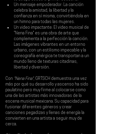
Un mensaje empoderador: La canción 
celebra la amistad, la libertad y la 
confianza en sí misma, convirtiéndola en 
un himno para todas las mujeres.
Un video impactante: El video musical de 
"Nena Fina" es una obra de arte que 
complementa a la perfección la canción. 
Las imágenes vibrantes en un entorno 
urbano, con un estilismo impecable y la 
coreografía enérgica te transportan a un 
mundo lleno de texturas citadinas, 
libertad y diversión.
Con 
"Nena Fina"
, GRTSCH demuestra una vez 
más por qué su desarrollo y ascenso ha sido 
paulatino pero muy firme al colocarse como 
una de las artistas más innovadoras de la 
escena musical mexicana. Su capacidad para 
fusionar diferentes géneros y crear 
canciones pegadizas y llenas de energía la 
convierten en una artista a seguir muy de 
cerca.