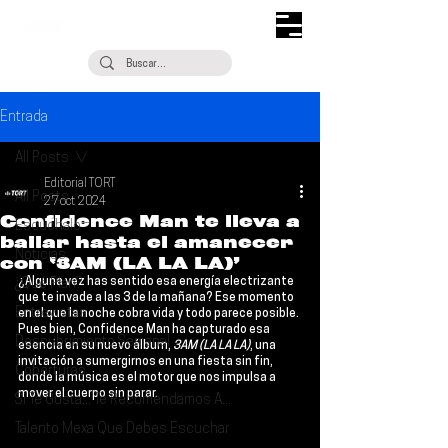
Entrada
All Posts
Editorial TORT
All Posts
27 oct 2024
Confidence Man te lleva a
Escúchalo
bailar hasta el amanecer
Noticias
con ‘3AM (LA LA LA)’
¿Alguna vez has sentido esa energía electrizante 
¿Qué Plan?
que te invade a las 3 de la mañana? Ese momento 
Entrevistas
en el que la noche cobra vida y todo parece posible. 
Pues bien, 
Confidence Man
 ha capturado esa 
Descubrimiento Semanal
esencia en su nuevo álbum,
 3AM (LA LA LA)
, una 
invitación a sumergirnos en una fiesta sin fin, 
Coberturas
donde la música es el motor que nos impulsa a 
mover el cuerpo sin parar.
Si Te Gusta... Te Recomendamos A...
Talento Mexa Que Debes Escuchar