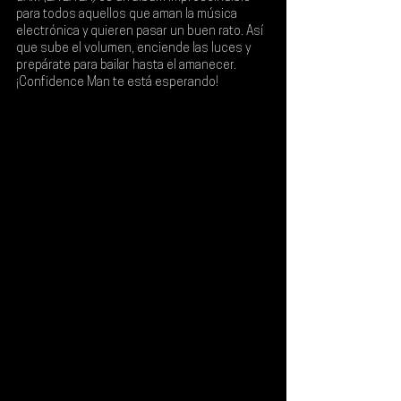
para todos aquellos que aman la música 
electrónica y quieren pasar un buen rato. Así 
que sube el volumen, enciende las luces y 
prepárate para bailar hasta el amanecer. 
¡Confidence Man te está esperando!