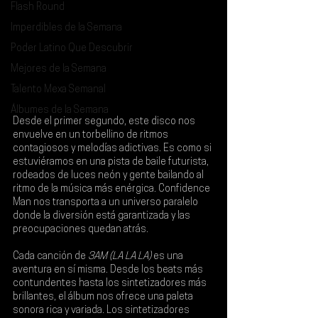
Flash Round
Imperdibles de la Semana
Poder Latino Que Descubrir
Mejores de la Semana
Talento Mexa Semanal
Álbumes de la Semana
Desde el primer segundo, este disco nos 
envuelve en un torbellino de ritmos 
contagiosos y melodías adictivas. Es como si 
estuviéramos en una pista de baile futurista, 
rodeados de luces neón y gente bailando al 
ritmo de la música más enérgica. 
Confidence 
Man
 nos transporta a un universo paralelo 
donde la diversión está garantizada y las 
preocupaciones quedan atrás.
Cada canción de 
3AM (LA LA LA)
 es una 
aventura en sí misma. Desde los beats más 
contundentes hasta los sintetizadores más 
brillantes, el álbum nos ofrece una paleta 
sonora rica y variada. Los sintetizadores 