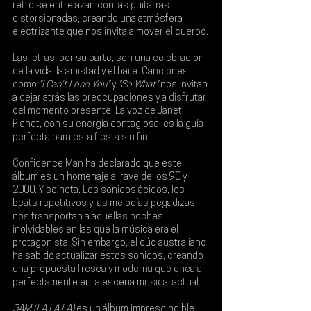
retro se entrelazan con las guitarras 
distorsionadas, creando una atmósfera 
electrizante que nos invita a mover el cuerpo.
Las letras, por su parte, son una celebración 
de la vida, la amistad y el baile. Canciones 
como
 "I Can't Lose You" 
y
 "So What"
 nos invitan 
a dejar atrás las preocupaciones y a disfrutar 
del momento presente. La voz de Janet 
Planet, con su energía contagiosa, es la guía 
perfecta para esta fiesta sin fin.
Confidence Man ha declarado que este 
álbum es un 
homenaje al rave de los 90 y 
2000
. Y se nota. Los sonidos ácidos, los 
beats repetitivos y las melodías pegadizas 
nos transportan a aquellas noches 
inolvidables en las que la música era el 
protagonista. Sin embargo, el dúo australiano 
ha sabido actualizar estos sonidos, creando 
una propuesta fresca y moderna que encaja 
perfectamente en la escena musical actual.
3AM (LA LA LA)
 es un álbum imprescindible 