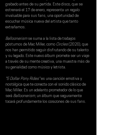
grabado antes de su partida. Este disco, que se 
estrenará el 
17 de enero
, representa un regalo 
invaluable para sus fans, una oportunidad de 
escuchar música nueva del artista que tanto 
extrañamos.
Balloonerism 
se suma a la lista de trabajos 
póstumos de Mac Miller, como 
Circles 
(2020), que 
nos han permitido seguir disfrutando de su talento 
y su legado. Este nuevo álbum promete ser un viaje 
a través de su mente creativa, una muestra más de 
su genialidad como músico y letrista.
"5 Dollar Pony Rides"
 es una canción emotiva y 
nostálgica que te conecta con el sonido clásico de 
Mac Miller. Es un adelanto prometedor de lo que 
será 
Balloonerism
, un álbum que seguramente 
tocará profundamente los corazones de sus fans.