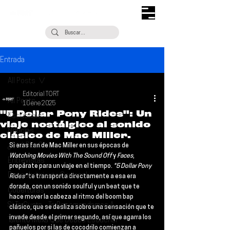
Entrada
All Posts
Editorial TORT
All Posts
10 ene 2025
"5 Dollar Pony Rides": Un
Escúchalo
viaje nostálgico al sonido
Noticias
clásico de Mac Miller.
¿Qué Plan?
Si eras fan de 
Mac Miller
 en sus épocas de 
Watching Movies With The Sound Off
 y 
Faces
, 
Entrevistas
prepárate para un viaje en el tiempo.
 "5 Dollar Pony 
Descubrimiento Semanal
Rides"
 te transporta directamente a esa era 
dorada, con un sonido soulful y un beat que te 
Coberturas
hace mover la cabeza al ritmo del boom bap 
Si Te Gusta... Te Recomendamos A...
clásico, que se desliza sobre una sensación que te 
invade desde el primer segundo, así que agarra los 
Talento Mexa Que Debes Escuchar
pañuelos por si las de cocodrilo comienzan a 