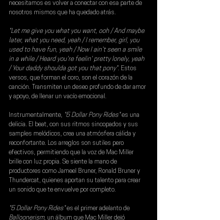
necesitamos es volver a conectar con esa parte de 
nosotros mismos que ha quedado atrás.
"Let me give you what you want, ooh / And maybe 
later, what you need, yeah / I remember, girl, you 
used to have fun, yeah / Now I ain't seen a smile 
in a while / Heard you're feelin' pretty lonely, yeah 
/ Your daddy shoulda got you that pony"
. Estos 
versos, que forman el coro, son el corazón de la 
canción. Transmiten un deseo profundo de dar amor 
y apoyo, de llenar un vacío emocional.
Instrumentalmente,
 "5 Dollar Pony Rides" 
es una 
delicia. El beat, con sus ritmos sincopados y sus 
samples melódicos, crea una atmósfera cálida y 
reconfortante. Los arreglos son sutiles pero 
efectivos, permitiendo que la voz de Mac Miller 
brille con luz propia. Se siente la mano de 
productores como 
Jameel Bruner, Ronald Bruner y 
Thundercat
, quienes aportan su talento para crear 
un sonido que te envuelve por completo.
"5 Dollar Pony Rides"
 es el primer adelanto de 
Balloonerism
, un álbum que 
Mac Miller
 dejó 