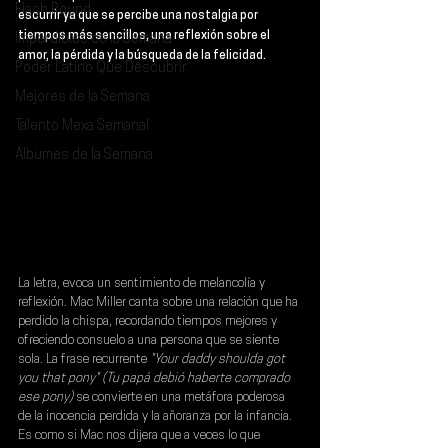
Flash Round
escurrir ya que se percibe una nostalgia por 
tiempos más sencillos, una reflexión sobre el 
Imperdibles de la Semana
amor, la pérdida y la búsqueda de la felicidad.
Poder Latino Que Descubrir
Mejores de la Semana
Talento Mexa Semanal
Álbumes de la Semana
La letra, evoca un sentimiento de melancolía y 
reflexión. Mac Miller canta sobre una relación que ha 
perdido la chispa, recordando tiempos mejores y 
ofreciendo consuelo a una persona que se siente 
sola. La frase recurrente 
"Your daddy shoulda got 
you that pony" (Tu papá debió haberte comprado 
ese pony)
 se convierte en una metáfora poderosa 
de la inocencia perdida y la añoranza por la infancia. 
Es como si Mac nos dijera que a veces lo que 