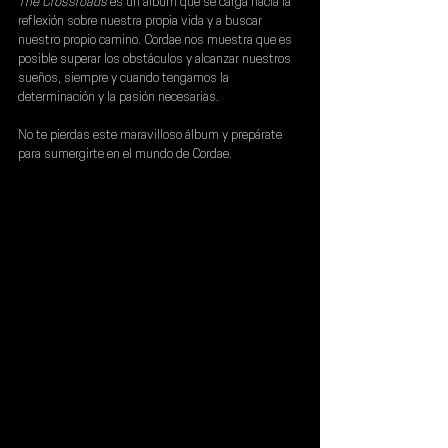
The Crossroads 
es un álbum que se carga hacia la 
reflexión sobre nuestra propia vida y a buscar 
nuestro propio camino. Cordae nos muestra que es 
posible superar los obstáculos y alcanzar nuestros 
sueños, siempre y cuando tengamos la 
determinación y la pasión necesarias.
No te pierdas este maravilloso álbum y prepárate 
para sumergirte en el mundo de Cordae.