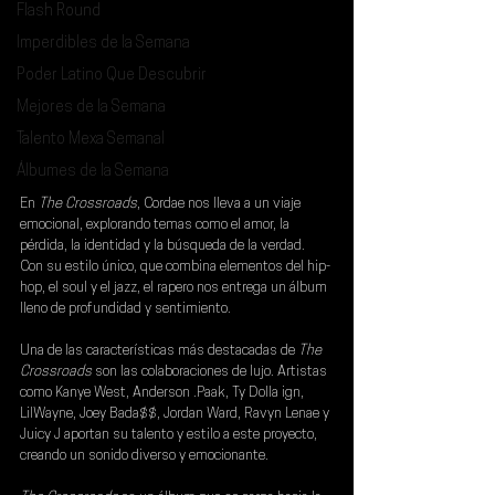
Flash Round
Imperdibles de la Semana
Poder Latino Que Descubrir
Mejores de la Semana
Talento Mexa Semanal
Álbumes de la Semana
En 
The Crossroads
, 
Cordae 
nos lleva a un viaje 
emocional, explorando temas como el amor, la 
pérdida, la identidad y la búsqueda de la verdad. 
Con su estilo único, que combina elementos del hip-
hop, el soul y el jazz, el rapero nos entrega un álbum 
lleno de profundidad y sentimiento.
Una de las características más destacadas de 
The 
Crossroads
 son las colaboraciones de lujo. Artistas 
como 
Kanye West, Anderson .Paak, Ty Dolla ign, 
LilWayne, Joey Bada$$, Jordan Ward, Ravyn Lenae y 
Juicy J
 aportan su talento y estilo a este proyecto, 
creando un sonido diverso y emocionante.