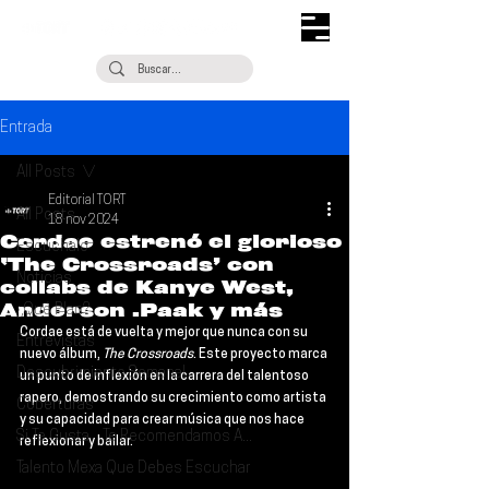
Entrada
All Posts
Editorial TORT
All Posts
18 nov 2024
Cordae estrenó el glorioso
Escúchalo
‘The Crossroads’ con
Noticias
collabs de Kanye West,
Anderson .Paak y más
¿Qué Plan?
Cordae 
está de vuelta y mejor que nunca con su 
Entrevistas
nuevo álbum, 
The Crossroads
. Este proyecto marca 
Descubrimiento Semanal
un punto de inflexión en la carrera del talentoso 
rapero, demostrando su crecimiento como artista 
Coberturas
y su capacidad para crear música que nos hace 
Si Te Gusta... Te Recomendamos A...
reflexionar y bailar.
Talento Mexa Que Debes Escuchar