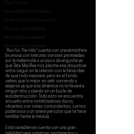
Flash Round
Imperdibles de la Semana
Poder Latino Que Descubrir
Mejores de la Semana
Talento Mexa Semanal
Álbumes de la Semana
“Run For The Hills”
 cuenta con una atmósfera 
brumosa con texturas sonoras permeadas 
por la melancolía y un poco de angustia ya 
que 
Tate MacRae
 nos plasma esa disyuntiva 
entre seguir en la relación con la falsa idea 
de que todo mejorará, pero en el fondo 
sabes que lo mejor es salir corriendo y 
alejarse ya que esa dinámica no te llevará a 
ningún sitio y caerás en un bucle de 
autodestrucción. Todo esto se encuentra 
envuelto entre sintetizadores duros, 
vibrantes con notas contundentes, cornos 
poderosos y un snare percutor que te hace 
temblar hasta la médula.
Esta canadiense cuenta con una gran 
habilidad para sintetizar sentimientos y 