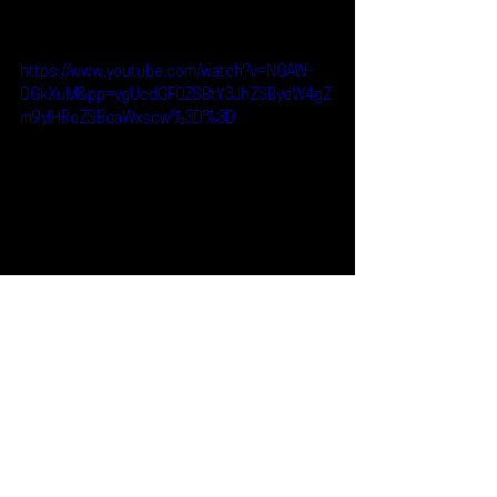
https://www.youtube.com/watch?v=NGAW-
DGkXuM&pp=ygUcdGF0ZSBtY3JhZSBydW4gZ
m9yIHRoZSBoaWxscw%3D%3D
Reseñas
Noticias
Tate McRae
Noticias
Ver todo
Entradas recientes