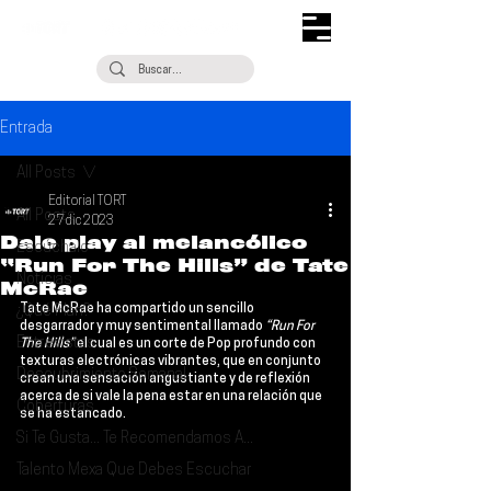
Entrada
All Posts
Editorial TORT
All Posts
27 dic 2023
Dale play al melancólico
Escúchalo
“Run For The Hills” de Tate
Noticias
McRae
Tate McRae
 ha compartido un sencillo 
¿Qué Plan?
desgarrador y muy sentimental llamado 
“Run For 
Entrevistas
The Hills” 
el cual es un corte de Pop profundo con 
texturas electrónicas vibrantes, que en conjunto 
Descubrimiento Semanal
crean una sensación angustiante y de reflexión 
acerca de si vale la pena estar en una relación que 
Coberturas
se ha estancado.
Si Te Gusta... Te Recomendamos A...
Talento Mexa Que Debes Escuchar