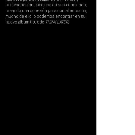
situaciones en cada una de sus canciones, 
creando una conexión pura con el escucha, 
mucho de ello lo podemos encontrar en su 
nuevo álbum titulado 
THINK LATER
.