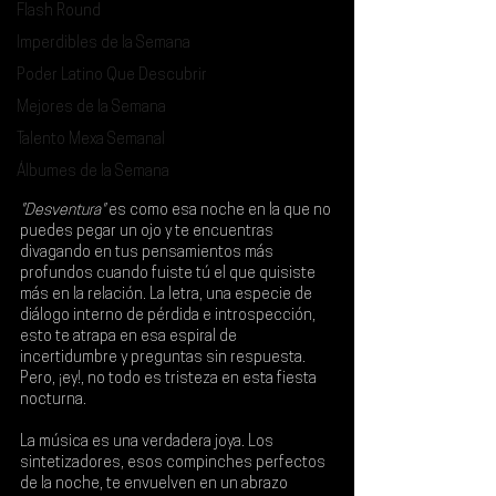
Flash Round
Imperdibles de la Semana
Poder Latino Que Descubrir
Mejores de la Semana
Talento Mexa Semanal
Álbumes de la Semana
"Desventura"
 es como esa noche en la que no 
puedes pegar un ojo y te encuentras 
divagando en tus pensamientos más 
profundos cuando fuiste tú el que quisiste 
más en la relación. La letra, una especie de 
diálogo interno de pérdida e introspección, 
esto te atrapa en esa espiral de 
incertidumbre y preguntas sin respuesta. 
Pero, ¡ey!, no todo es tristeza en esta fiesta 
nocturna.
La música es una verdadera joya. Los 
sintetizadores, esos compinches perfectos 
de la noche, te envuelven en un abrazo 