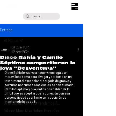
Entrada
All Posts
Editorial TORT
All Posts
12 sept 2024
Disco Bahía y Camilo
Escúchalo
Séptimo compartieron la
Noticias
joya “Desventura”
Disco Bahía
 lo vuelve a hacer y nos regala un 
¿Qué Plan?
maravilloso tema para divagar y perderte en un 
Entrevistas
instrumental excepcional cargado de groove y 
texturas nocturnas a las cuales se han sumado 
Descubrimiento Semanal
Camilo Séptimo
 y que juntos nos hablan de lo 
difícil que es aceptar que la conexión con esa 
Coberturas
persona acabó y ser firme en la decisión de 
mantenerlo lejos de ti.
Si Te Gusta... Te Recomendamos A...
Talento Mexa Que Debes Escuchar