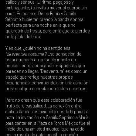
cálido y sensual. El ritmo, pegajoso y 
embriagante, te invita a mover el cuerpo sin 
parar. Es como si 
Disco Bahía
 y 
Camilo 
Séptimo 
hubieran creado la banda sonora 
perfecta para una noche en la que no 
quieres ir de fiesta, pero en la que te pierdes 
en la pista de baile.
Y es que, ¿quién no ha sentido esa 
"desventura nocturna"
? Esa sensación de 
estar atrapado en un bucle infinito de 
pensamientos, buscando respuestas que 
parecen no llegar. "Desventura" es como un 
espejo que refleja nuestras propias 
experiencias, convirtiéndola en una canción 
universal que conecta con todos nosotros.
Pero no crean que esta colaboración fue 
fruto de la casualidad. La conexión entre 
ambas bandas es evidente desde la primera 
nota. La invitación de Camilo Séptimo a María 
para cantar en la Plaza de Toros México fue el 
inicio de una amistad musical que ha dado 
como resultado esta increíble canción.