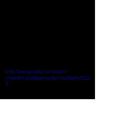
https://www.youtube.com/watch?
v=Qmj4iFeuEQ0&pp=ygUMZHJha2UgdXV1Z2x
5
Reseñas
Noticias
Drake
Camila Cabello
Noticias