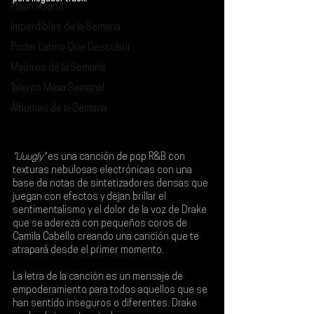
Flash Round
Imperdibles de la Semana
Poder Latino Que Descubrir
Mejores de la Semana
Talento Mexa Semanal
Álbumes de la Semana
"Uuugly"
 es una canción de pop R&B con 
texturas nebulosas electrónicas con una 
base de notas de sintetizadores densas que 
juegan con efectos y dejan brillar el 
sentimentalismo y el dolor de la voz de 
Drake 
que se adereza con pequeños coros de 
Camila Cabello
 creando una canción que te 
atrapará desde el primer momento.
La letra de la canción es un mensaje de 
empoderamiento para todos aquellos que se 
han sentido inseguros o diferentes. Drake 