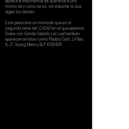
apela a la importancia de quererse a uno 
mismo tal y como se es, sin importar lo que 
digan los demás.
Este pareciera un interlude que es el 
segundo tema del 
C,XOXO
 en el que aparece 
Drake con Camila Cabello y el cual también 
aparecen artistas como 
Playboi Carti, Lil Nas 
X, JT, Young Mami y BLP KOSHER
.