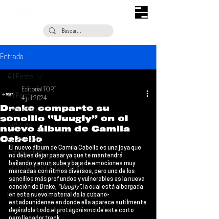
Entrada
All Posts
Editorial TORT
All Posts
4 jul 2024
Drake comparte su
Escúchalo
sencillo “Uuugly” en el
Noticias
nuevo álbum de Camila
Cabello
¿Qué Plan?
El nuevo álbum de 
Camila Cabello
 es una joya que 
Entrevistas
no debes dejar pasar ya que te mantendrá 
bailando y en un sube y baja de emociones muy 
Descubrimiento Semanal
marcadas con ritmos diversos, pero uno de los 
sencillos más profundos y vulnerables es la nueva 
Coberturas
canción de 
Drake
, 
“Uuugly”,
 la cual está albergada 
Si Te Gusta... Te Recomendamos A...
en este nuevo material de la cubano-
estadounidense en donde ella aparece sutilmente 
Talento Mexa Que Debes Escuchar
dejándole todo el protagonismo de este corto 
pero llegador track.