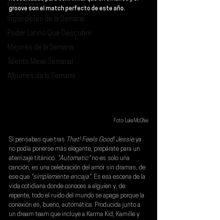
Flash Round
groove son el match perfecto de este año.
Imperdibles de la Semana
Poder Latino Que Descubrir
Mejores de la Semana
Talento Mexa Semanal
Álbumes de la Semana
Foto: Luka McGhie
Si pensabas que tras 
That! Feels Good! Jessie
 ya 
no podía ponerse más elegante, prepárate para un 
aterrizaje titánico. 
"Automatic"
 no es solo una 
canción; es una celebración del amor sin dramas, de 
ese que
 "simplemente encaja"
. Es esa escena de la 
vida cotidiana donde conoces a alguien y, de 
repente, todo el ruido del mundo se apaga porque la 
conexión es, bueno, automática. Producida junto a 
un dream team que incluye a Karma Kid, Kamille y 