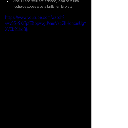
Vibe: Disco-soul sofisticado, ideal para una 
noche de copas o para brillar en la pista.
https://www.youtube.com/watch?
v=y35H9XrTpfE&pp=ygUVamVzc2llIHdhcmUgY
XV0b21hdGlj