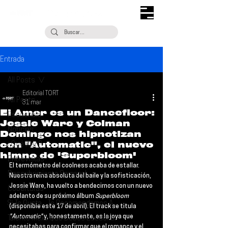
Entrada
All Posts
Editorial TORT
All Posts
31 mar
El Amor es un Dancefloor:
Escúchalo
Jessie Ware y Colman
Noticias
Domingo nos hipnotizan
con "Automatic", el nuevo
¿Qué Plan?
himno de 'Superbloom'
Entrevistas
El termómetro del coolness acaba de estallar. 
Descubrimiento Semanal
Nuestra reina absoluta del baile y la sofisticación, 
Jessie Ware
, ha vuelto a bendecirnos con un nuevo 
Coberturas
adelanto de su próximo álbum 
Superbloom 
Si Te Gusta... Te Recomendamos A...
(disponible este 17 de abril). El track se titula
"Automatic" 
y, honestamente, es la joya que 
Talento Mexa Que Debes Escuchar
necesitabas para confirmar que el romance y el 