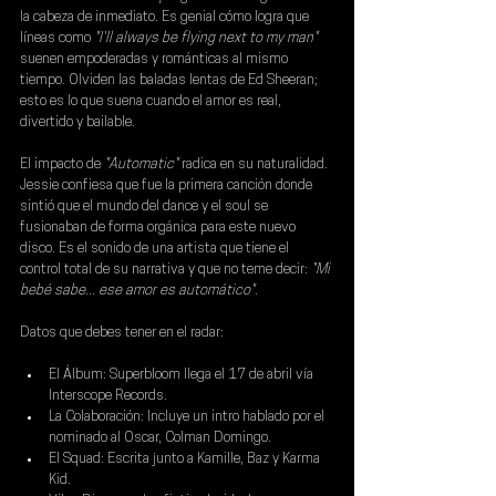
la cabeza de inmediato. Es genial cómo logra que 
líneas como 
"I'll always be flying next to my man" 
suenen empoderadas y románticas al mismo 
tiempo. Olviden las baladas lentas de Ed Sheeran; 
esto es lo que suena cuando el amor es real, 
divertido y bailable.
El impacto de 
"Automatic"
 radica en su naturalidad. 
Jessie confiesa que fue la primera canción donde 
sintió que el mundo del dance y el soul se 
fusionaban de forma orgánica para este nuevo 
disco. Es el sonido de una artista que tiene el 
control total de su narrativa y que no teme decir: 
"Mi 
bebé sabe... ese amor es automático"
.
Datos que debes tener en el radar:
El Álbum: Superbloom llega el 17 de abril vía 
Interscope Records.
La Colaboración: Incluye un intro hablado por el 
nominado al Oscar, Colman Domingo.
El Squad: Escrita junto a Kamille, Baz y Karma 
Kid.