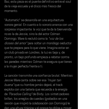
Baz, esta pieza es el puente definitivo entre el soul 
de la vieja escuela y el disco más fresco del 
momento.
"Automatic" se desarrolla en una arquitectura 
sonora genial. En cuanto a lo sonorio arranca con una 
sorpresa impactante: la voz que te da la bienvenida 
no es la de Jessie, sino la del actor 
Colman 
Domingo
. Ware lo reclutó como la 
"voz de los 
dioses del amor"
 para soltar un monólogo seductor 
que te prepara para lo que viene. Imagina estar en 
un club privado en Londres, la luz es baja y, de 
pronto, un bajo profundo empieza a rebotar contra 
las paredes mientras Colman te asegura que tienes 
a la mujer perfecta frente a ti.
La canción transmite una confianza brutal. Mientras 
Jessie Ware
 canta sobre ser esa
 "mujer tan 
buena"
 que su hombre jamás dejará, el track 
explota con una batería que recuerda a la energía 
de
"Paradise Calling"
de 
Birdy
. Los sintetizadores 
brillan, los arreglos de cuerdas (grabados en una 
sesión que inspiró la colaboración con Domingo) le 
dan una altura titánica y el groove te obliga a mover 