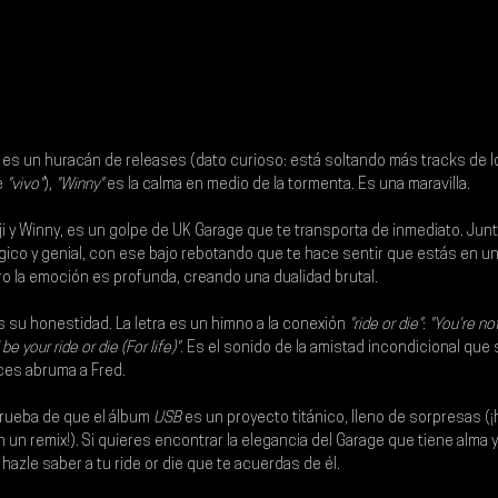
 es un huracán de releases (dato curioso: está soltando más tracks de lo
e
 "vivo"
), 
"Winny" 
es la calma en medio de la tormenta. Es una maravilla.
i 
y 
Winny
, es un golpe de UK Garage que te transporta de inmediato. Jun
co y genial, con ese bajo rebotando que te hace sentir que estás en un 
ero la emoción es profunda, creando una dualidad brutal.
s su honestidad. La letra es un himno a la conexión 
"ride or die"
:
 "You're no
e your ride or die (For life)"
. Es el sonido de la amistad incondicional que
eces abruma a Fred.
prueba de que el álbum 
USB
 es un proyecto titánico, lleno de sorpresas (
un remix!). Si quieres encontrar la elegancia del Garage que tiene alma y
 hazle saber a tu ride or die que te acuerdas de él.