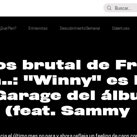
LO ÚLTIMO
CONTACTO
¿Qué Plan?
Entrevistas
Descubrimiento Semanal
Coberturas
alento Mexa Que Debes Escuchar
Flash Round
Imperdibles de la Semana
os brutal de F
..: "Winny" es 
de la Semana
Talento Mexa Semanal
Álbumes de la Semana
Garage del ál
 (feat. Sammy
acia el último mes no para y ahora refleja un feeling de caos co