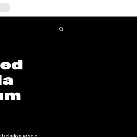
red
la
bum
ntrolado que solo 