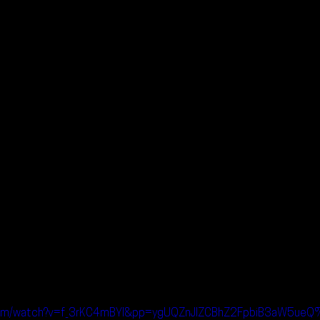
.com/watch?v=f_3rKC4mBYI&pp=ygUQZnJlZCBhZ2FpbiB3aW5u