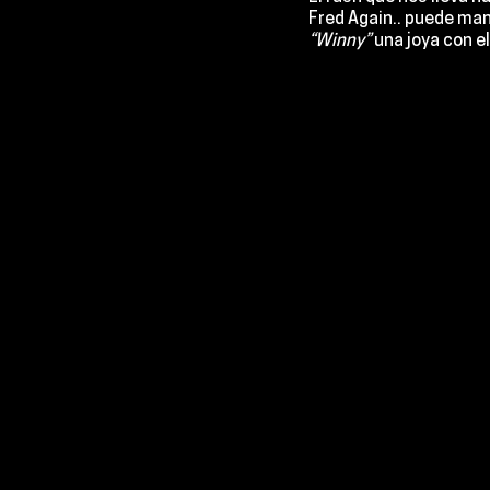
Fred Again..
 puede man
“Winny”
 una joya con e