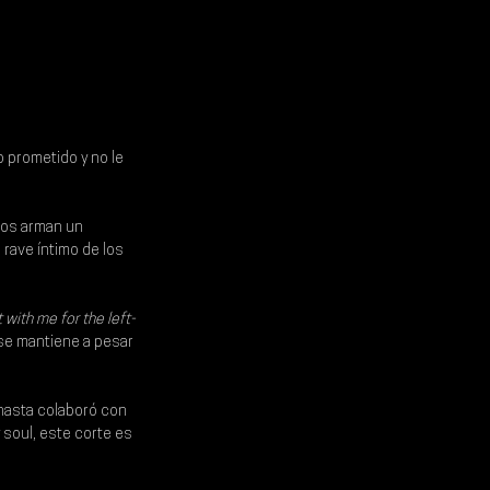
 prometido y no le 
tos arman un 
rave íntimo de los 
t with me for the left-
 se mantiene a pesar 
¡hasta colaboró con 
 soul, este corte es 