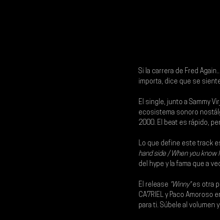
Si la carrera de 
Fred Again..
importa, dice que se sient
El single, junto a 
Sammy Virj
ecosistema sonoro nostálgi
2000. El beat es rápido, p
Lo que define este track e
hand side / When you know I b
del hype y la fama que a v
El release 
"Winny"
 es otra 
CA7RIEL y Paco Amoroso en 
para ti. Súbele al volumen y