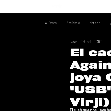
INICIO
All Posts
Escúchalo
Noticias
Editorial TORT
Si Te Gusta... Te Recomendamos A...
T
El ca
Again
Poder Latino Que Descubrir
Mejores 
joya 
'USB'
Virji)
El rush que nos lleva h