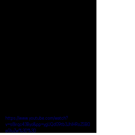
https://www.youtube.com/watch?
v=s8irqc43Byo&pp=ygUQdG9tb3JhIHRoZSB0
aGluZw%3D%3D