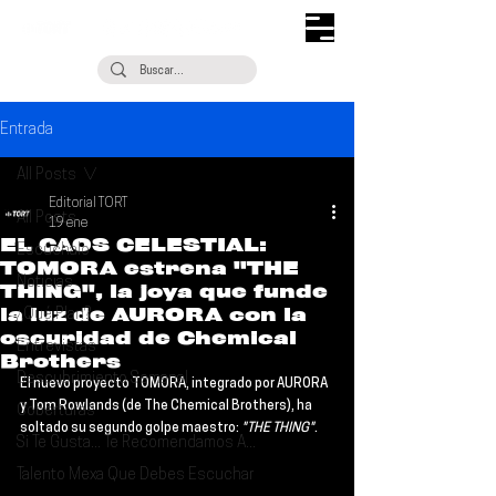
Entrada
All Posts
Editorial TORT
All Posts
19 ene
EL CAOS CELESTIAL:
Escúchalo
TOMORA estrena "THE
Noticias
THING", la joya que funde
la luz de AURORA con la
¿Qué Plan?
oscuridad de Chemical
Entrevistas
Brothers
Descubrimiento Semanal
El nuevo proyecto 
TOMORA
, integrado por 
AURORA 
y 
Tom Rowlands
 (de The Chemical Brothers), ha 
Coberturas
soltado su segundo golpe maestro: 
"THE THING"
.
Si Te Gusta... Te Recomendamos A...
Talento Mexa Que Debes Escuchar