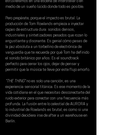
estuviéramos en una escena de Interstellar o en 
medio de un sueño lúcido donde todo es posible.
Pero prepárate, porque el impacto es brutal. La 
producción de 
Tom Rowlands
 empieza a inyectar 
capas de estructura dura: sonidos densos, 
industriales y sintetizadores pesados que rozan lo 
angustiante y disonante. Es genial cómo pasas de 
la paz absoluta a un torbellino de electrónica de 
vanguardia que te recuerda por qué Tom ha definido 
el sonido británico por años. Es el soundtrack 
perfecto para cerrar los ojos, dejar de pensar y 
permitir que la música te lleve por este flujo amorfo.
"THE THING"
 no es solo una canción, es una 
experiencia sensorial titánica. Es ese momento de la 
vida cotidiana en el que necesitas desconectarte del 
ruido exterior para conectar con una frecuencia más 
profunda. La fusión entre lo celestial de 
AURORA 
y 
lo industrial de 
Rowlands 
es brutal; es como si una 
divinidad decidiera irse de after a un warehouse en 
Berlín.