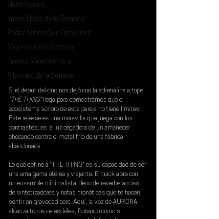
Flash Round
Imperdibles de la Semana
Poder Latino Que Descubrir
Mejores de la Semana
Talento Mexa Semanal
Álbumes de la Semana
Si el debut del dúo nos dejó con la adrenalina a tope, 
"THE THING"
 llega para demostrarnos que el 
ecosistema sonoro de esta pareja no tiene límites. 
Este release es una maravilla que juega con los 
contrastes: es la luz cegadora de un amanecer 
chocando contra el metal frío de una fábrica 
abandonada.
Lo que define a "THE THING" es su capacidad de ser 
una amalgama etérea y viajante. El track abre con 
un ensamble minimalista, lleno de reverberancias 
de sintetizadores y notas hipnóticas que te hacen 
sentir en gravedad cero. Aquí, la voz de 
AURORA 
alcanza tonos celestiales, flotando como si 