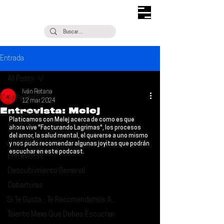
Entrada
All Posts
Iván Retana
All Posts
12 mar 2024
Entrevista: Melej
Escúchalo
Platicamos con Melej acerca de como es que 
Noticias
ahora vive "Facturando Lagrimas", los procesos 
del amor, la salud mental, el quererse a uno mismo 
¿Qué Plan?
y nos pudo recomendar algunas joyitas que podrán 
escuchar en este podcast.
Entrevistas
Descubrimiento Semanal
Coberturas
Si Te Gusta... Te Recomendamos A...
Talento Mexa Que Debes Escuchar