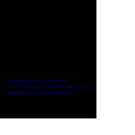
https://www.youtube.com/watch?
v=HVPKUfgi0h0&pp=ygUZbWVsZWogZmFjdH
VyYW5kbyBsYWdyaW1hcw%3D%3D