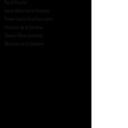
Flash Round
Imperdibles de la Semana
Poder Latino Que Descubrir
Mejores de la Semana
Talento Mexa Semanal
Álbumes de la Semana