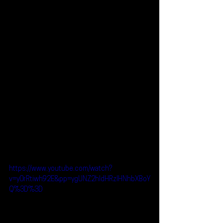
https://www.youtube.com/watch?
v=y0rRtiwh92E&pp=ygUNZ2hldHRzIHNhbXBoY
Q%3D%3D