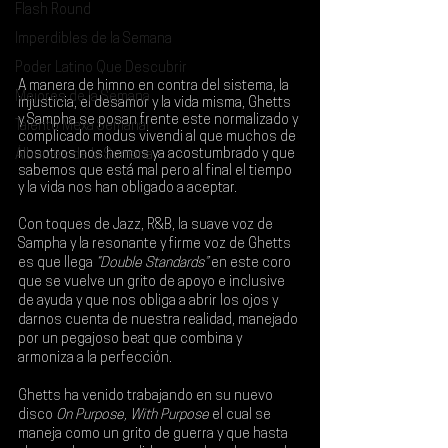
Flash Round
Imperdibles de la Semana
Poder Latino Que Descubrir
A manera de himno en contra del sistema, la 
Mejores de la Semana
injusticia, el desamor y la vida misma, Ghetts 
y Sampha se posan frente este normalizado y 
Talento Mexa Semanal
complicado modus vivendi al que muchos de 
nosotros nos hemos ya acostumbrado y que 
Álbumes de la Semana
sabemos que está mal pero al final el tiempo 
y la vida nos han obligado a aceptar.
Con toques de Jazz, R&B, la suave voz de 
Sampha 
y la resonante y firme voz de 
Ghetts 
es que llega 
“Double Standards”
 en este coro 
que se vuelve un grito de apoyo e inclusive 
de ayuda y que nos obliga a abrir los ojos y 
darnos cuenta de nuestra realidad, manejado 
por un pegajoso beat que combina y 
armoniza a la perfección.
Ghetts ha venido trabajando en su nuevo 
disco 
On Purpose, With Purpose
 el cual se 
maneja como un grito de guerra y que hasta 