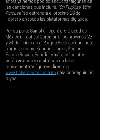
ahora ya hemos podido escuchar algunas de 
las canciones que incluirá. 
“On Purpose, With 
Purpose”
 se estrenará el próximo 23 de 
Febrero en todas las plataformas digitales.
Por su parte 
Sampha 
llegará a la Ciudad de 
México al festival 
Ceremonia 
los próximos 
23 
y 24 de marzo en el Parque Bicentenario junto 
a artistas como Kendrick Lamar, Grimes, 
Fuerza Regida, Four Tet y más
, los boletos 
están volando y cambiando de fase 
rapidamente así que ve directo a 
www.ticketmaster.com.mx
para conseguir los 
tuyos.