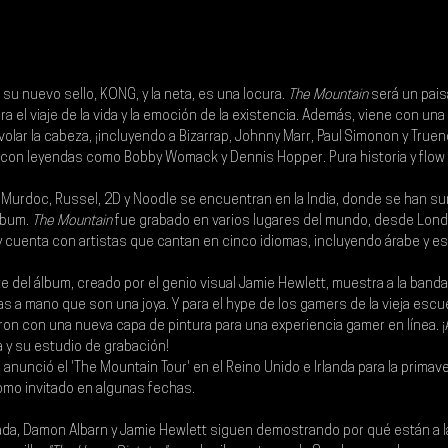
 su nuevo sello, 
KONG
, y la neta, es una locura. 
The Mountain 
será un pai
 el viaje de la vida y la emoción de la existencia. Además, viene con una l
olar la cabeza, ¡incluyendo a 
Bizarrap
, 
Johnny Marr
, 
Paul Simonon
 y 
Truen
con leyendas como 
Bobby Womack
 y 
Dennis Hopper
. Pura historia y flo
 
Murdoc
, 
Russel
, 
2D 
y 
Noodle 
se encuentran en la India, donde se han su
lbum. 
The Mountain
 fue grabado en varios lugares del mundo, desde Lond
 cuenta con artistas que cantan en cinco idiomas, incluyendo árabe y e
e del álbum, creado por el genio visual 
Jamie Hewlett
, muestra a la banda
s a mano que son una joya. Y para el hype de los gamers de la vieja escue
ron con una nueva capa de pintura para una experiencia gamer en línea. 
a y su estudio de grabación!
z anunció el 'The Mountain Tour' en el Reino Unido e Irlanda para la primav
omo invitado en algunas fechas.
da, 
Damon Albarn
 y 
Jamie Hewlett
 siguen demostrando por qué están a la