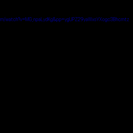
.com/watch?v=MG_npaLydKg&pp=ygUPZ29yaWxsYXogc3Bhcmtz