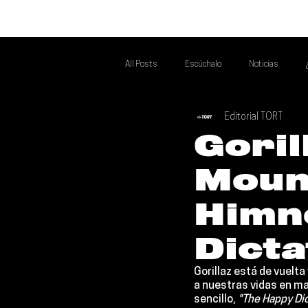
INICIO
All Posts
Escúchalo
Noticias
Editorial TORT
Si Te Gusta... Te Recomendamos A...
T
Goril
Mount
Poder Latino Que Descubrir
Mejores 
Himn
Dict
Gorillaz 
está de vuelta
a nuestras vidas en ma
sencillo, 
"The Happy Di