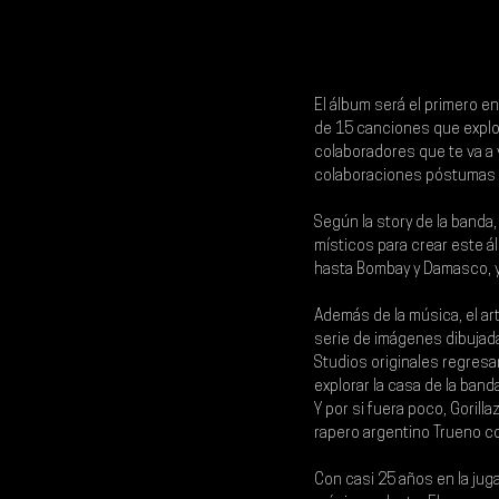
El álbum será el primero en
de 15 canciones que explora
colaboradores que te va a v
colaboraciones póstumas 
Según la story de la banda,
místicos para crear este á
hasta Bombay y Damasco, y
Además de la música, el art
serie de imágenes dibujada
Studios originales regresa
explorar la casa de la band
Y por si fuera poco, Gorilla
rapero argentino Trueno c
Con casi 25 años en la juga