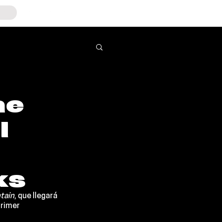
he
l
ks
tain
, que llegará 
rimer 