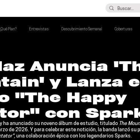
LO ÚLTIMO
CONTACTO
¿Qué Plan?
Entrevistas
Descubrimiento Semanal
Coberturas
alento Mexa Que Debes Escuchar
Flash Round
Imperdibles de la Semana
laz Anuncia 'T
ain' y Lanza e
de la Semana
Talento Mexa Semanal
Álbumes de la Semana
o "The Happy
ator" con Spar
 y ha anunciado su noveno álbum de estudio, titulado 
The Moun
rzo de 2026. Y para celebrar este notición, la banda lanzó su p
ctator"
, una colaboración épica con los legendarios 
Sparks
.