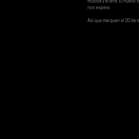
música y el arte. El nuevo s
nos espera.
Así que marquen el 
20 de 