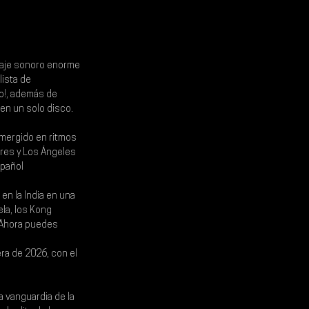
saje sonoro enorme 
ista de 
o
!, además de 
w en un solo disco.
mergido en ritmos 
res y Los Ángeles 
spañol
 en la India en una 
la, los Kong 
¡Ahora puedes 
era de 2026, con el 
 vanguardia de la 