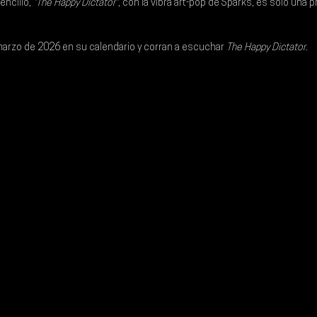
encillo, 
"The Happy Dictator"
, con la vibra art-pop de 
Sparks
, es solo una p
marzo de 2026
 en su calendario y corran a escuchar 
The Happy Dictator
. 