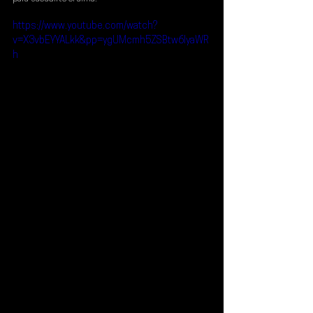
https://www.youtube.com/watch?
v=X3vbEYYALkk&pp=ygUMcmh5ZSBtw6lyaWR
h