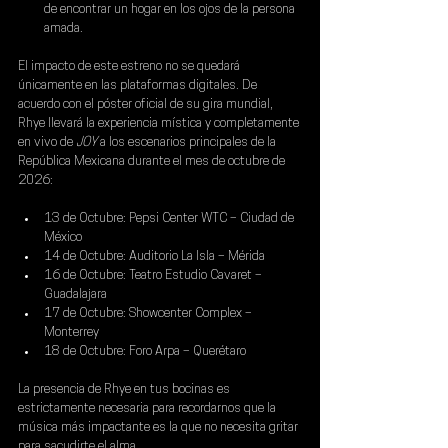
de encontrar un hogar en los ojos de la persona 
amada.
El impacto de este estreno no se quedará 
únicamente en las plataformas digitales. De 
acuerdo con el póster oficial de su gira mundial, 
Rhye llevará la experiencia mística y completamente 
en vivo de 
JOY 
a los escenarios principales de la 
República Mexicana durante el mes de octubre de 
2026
:
13 de Octubre: Pepsi Center WTC – Ciudad de 
México
14 de Octubre: Auditorio La Isla – Mérida
16 de Octubre: Teatro Estudio Cavaret – 
Guadalajara
17 de Octubre: Showcenter Complex – 
Monterrey
18 de Octubre: Foro Arpa – Querétaro
La presencia de 
Rhye 
en tus bocinas es 
estrictamente necesaria para recordarnos que la 
música más impactante es la que no necesita gritar 
para sacudirte el alma.