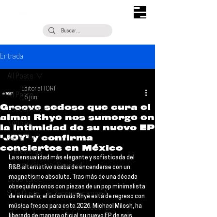
Entrada
All Posts
Editorial TORT
All Posts
16 jun
Groove sedoso que cura el
Escúchalo
alma: Rhye nos sumerge en
Noticias
la intimidad de su nuevo EP
'JOY' y confirma
¿Qué Plan?
conciertos en México
Entrevistas
La sensualidad más elegante y sofisticada del 
Descubrimiento Semanal
R&B alternativo acaba de encenderse con un 
magnetismo absoluto. Tras más de una década 
Coberturas
obsequiándonos con piezas de un pop minimalista 
Si Te Gusta... Te Recomendamos A...
de ensueño, el aclamado 
Rhye 
está de regreso con 
música fresca para este 2026. Michael Milosh, ha 
Talento Mexa Que Debes Escuchar
liberado de manera oficial su nuevo EP de seis 