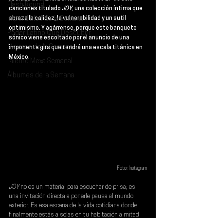
Flash Round
canciones titulado 
JOY
, una colección íntima que 
Imperdibles de la Semana
abraza la calidez, la vulnerabilidad y un sutil 
optimismo. Y agárrense, porque este banquete 
Poder Latino Que Descubrir
sónico viene escoltado por el anuncio de una 
Mejores de la Semana
imponente gira que tendrá una escala titánica en 
México.
Talento Mexa Semanal
Álbumes de la Semana
Foto: Instagram
JOY 
no es un material para escuchar de prisa; es 
una invitación directa a ponerle pausa al mundo 
exterior. Es esa escena de la vida cotidiana donde 
finalmente estás a solas en tu habitación a mitad 