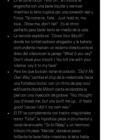
En el corte focus 
“Hold On”
, la música te 
engancha con una base líquida y sensual 
mientras la letra suplica por una conexión real y 
física: "So come on, fate... Just hold on, my 
love... Show me, don't tell" . Es el ritmo 
perfecto para bailar lento en medio de la sala.
La tensión explota en 
“Close Your Mouth”
, 
donde los sintetizadores ahogados y la batería 
contundente marcan un reclamo directo ante el 
dolor del silencio en la pareja: "What'd you say? 
Don't close your mouth / You kill me with your 
silence, say it to my face".
Para los que buscan sanar el corazón, 
“Did It My 
Own Way”
 cambia el chip de la melancolía hacia 
una fortaleza brutal, con un ritmo de pop-soul 
edificante donde Milosh canta erizándote la 
piel con una inyección de groove: 
"You thought 
you'd break me, but you built me up... It feels 
good 'cause I did it my own way"
.
El EP se complementa con tracks magistrales 
como
 “Fatal”
, la hipnótica pieza instrumental y 
vocal de ensueño “Go to Sleep” y un hermoso 
tributo titulado
 “Merida”
, donde el piano 
brillante te hace flotar mientras la letra habla 