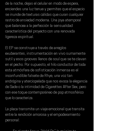
de la noche, dejas el celular en modo de espera, 
enciendes una luz tenue y permites que el espacio 
se inunde de texturas cálidas que curan cualquier 
rastro de ansiedad moderna. Una joya atemporal 
que balancea a la perfección la sensualidad 
característica del proyecto con una renovada 
ligereza espiritual.
El EP se construye a través de arreglos 
exuberantes, instrumentación en vivo sumamente 
sutil y esos grooves llenos de soul que se te clavan 
en el pecho. Por supuesto, el hilo conductor de toda 
esta atmósfera de sofisticación inmensa es el 
inconfundible falsete de 
Rhye
, una voz tan 
andrógina y aterciopelada que nos evoca la elegancia 
de Sade o la intimidad de Cigarettes After Sex, pero 
con ese toque contemporáneo de pop atmosférico 
que lo caracteriza.
La placa transmite un viaje emocional que transita 
entre la rendición amorosa y el empoderamiento 
personal: