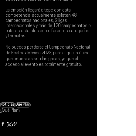
La emoción llegará a tope con esta 
competencia, actualmente existen 48 
campeonatos nacionales, 2 ligas 
internacionales y más de 120 campeonatos o 
batallas estatales con diferentes categorías 
y formatos.
No puedes perderte el 
Campeonato Nacional 
de Beatbox México 2023
, para el que lo único 
que necesitas son las ganas, ya que el 
acceso al evento es totalmente gratuito.
Noticias
Qué Plan
¿Qué Plan?