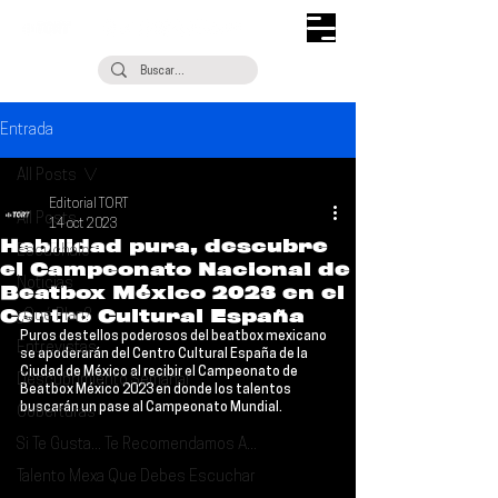
Entrada
All Posts
Editorial TORT
All Posts
14 oct 2023
Habilidad pura, descubre
Escúchalo
el Campeonato Nacional de
Noticias
Beatbox México 2023 en el
Centro Cultural España
¿Qué Plan?
Puros destellos poderosos del beatbox mexicano 
Entrevistas
se apoderarán del 
Centro Cultural España
 de la 
Ciudad de México al recibir el Campeonato de 
Descubrimiento Semanal
Beatbox México 2023 en donde los talentos 
buscarán un pase al Campeonato Mundial.
Coberturas
Si Te Gusta... Te Recomendamos A...
Talento Mexa Que Debes Escuchar