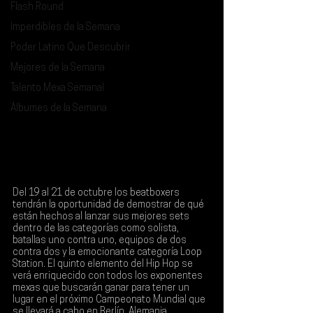
Flash Round
Imperdibles de la Semana
Poder Latino Que Descubrir
Mejores de la Semana
Talento Mexa Semanal
Álbumes de la Semana
Del 
19 al 21 de octubre
 los beatboxers 
tendrán la oportunidad de demostrar de qué 
están hechos al lanzar sus mejores sets 
dentro de las categorías como solista, 
batallas uno contra uno, equipos de dos 
contra dos y la emocionante categoría Loop 
Station. El quinto elemento del Hip Hop se 
verá enriquecido con todos los exponentes 
mexas que buscarán ganar para tener un 
lugar en el próximo Campeonato Mundial que 
se llevará a cabo en Berlín, Alemania.