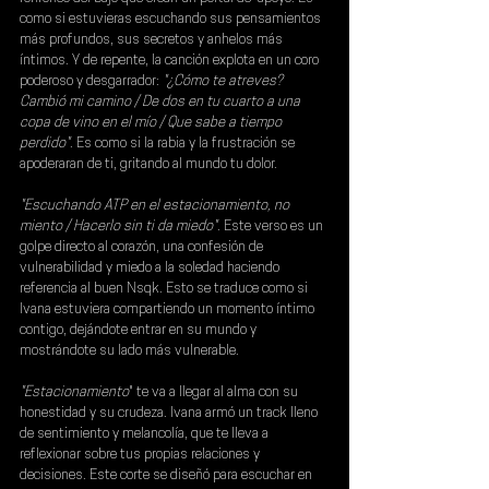
como si estuvieras escuchando sus pensamientos 
más profundos, sus secretos y anhelos más 
íntimos. Y de repente, la canción explota en un coro 
poderoso y desgarrador:
 "¿Cómo te atreves? 
Cambió mi camino / De dos en tu cuarto a una 
copa de vino en el mío / Que sabe a tiempo 
perdido"
. Es como si la rabia y la frustración se 
apoderaran de ti, gritando al mundo tu dolor.
"Escuchando ATP en el estacionamiento, no 
miento / Hacerlo sin ti da miedo"
. Este verso es un 
golpe directo al corazón, una confesión de 
vulnerabilidad y miedo a la soledad haciendo 
referencia al buen 
Nsqk
. Esto se traduce como si 
Ivana estuviera compartiendo un momento íntimo 
contigo, dejándote entrar en su mundo y 
mostrándote su lado más vulnerable.
"Estacionamiento
" te va a llegar al alma con su 
honestidad y su crudeza. Ivana armó un track lleno 
de sentimiento y melancolía, que te lleva a 
reflexionar sobre tus propias relaciones y 
decisiones. Este corte se diseñó para escuchar en 