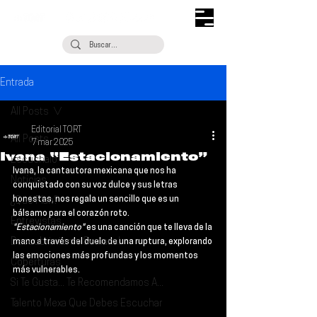
Entrada
All Posts
Editorial TORT
All Posts
7 mar 2025
Ivana “Estacionamiento”
Escúchalo
Ivana
, la cantautora mexicana que nos ha 
Noticias
conquistado con su voz dulce y sus letras 
honestas, nos regala un sencillo que es un 
¿Qué Plan?
bálsamo para el corazón roto. 
Entrevistas
"Estacionamiento"
 es una canción que te lleva de la 
Descubrimiento Semanal
mano a través del duelo de una ruptura, explorando 
las emociones más profundas y los momentos 
Coberturas
más vulnerables.
Si Te Gusta... Te Recomendamos A...
Talento Mexa Que Debes Escuchar