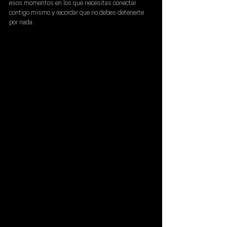
esos momentos en los que necesitas conectar 
contigo mismo y recordar que no debes detenerte 
por nada.