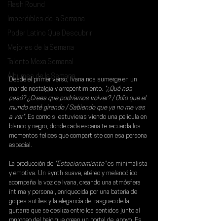
Flash Round
Imperdibles de la Semana
Poder Latino Que Descubrir
Mejores de la Semana
Talento Mexa Semanal
Álbumes de la Semana
Desde el primer verso, 
Ivana 
nos sumerge en un 
mar de nostalgia y arrepentimiento. 
"¿Qué nos 
pasó? ¿Crees que podríamos volver? / Odio que el 
mundo esté girando / Sabiendo que ya no me vas 
a ver"
. Es como si estuvieras viendo una película en 
blanco y negro, donde cada escena te recuerda los 
momentos felices que compartiste con esa persona 
especial.
La producción de
 "Estacionamiento"
 es minimalista 
y emotiva. Un synth suave, etéreo y melancólico 
acompaña la voz de Ivana, creando una atmósfera 
íntima y personal, enriquecida por una batería de 
golpes sutiles y la elegancia del rasgueo de la 
guitarra que se desliza entre los sentidos junto al 
ronroneo del bajo que crean un portal de  apoyo. Es 