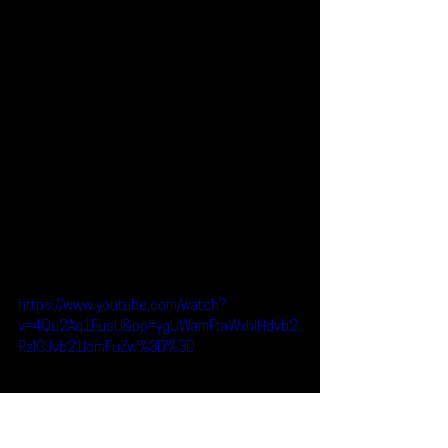
https://www.youtube.com/watch?
v=4Qu2Aq1FusU&pp=ygUWamFtaWxhIHdvb2
RzIGJvb21lcmFuZw%3D%3D