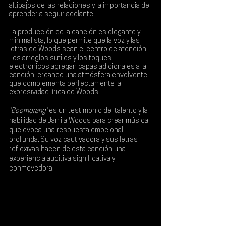
altibajos de las relaciones y la importancia de 
aprender a seguir adelante.
La producción de la canción es elegante y 
minimalista, lo que permite que la voz y las 
letras de Woods sean el centro de atención. 
Los arreglos sutiles y los toques 
electrónicos agregan capas adicionales a la 
canción, creando una atmósfera envolvente 
que complementa perfectamente la 
expresividad lírica de Woods.
"Boomerang"
 es un testimonio del talento y la 
habilidad de Jamila Woods para crear música 
que evoca una respuesta emocional 
profunda. Su voz cautivadora y sus letras 
reflexivas hacen de esta canción una 
experiencia auditiva significativa y 
conmovedora.