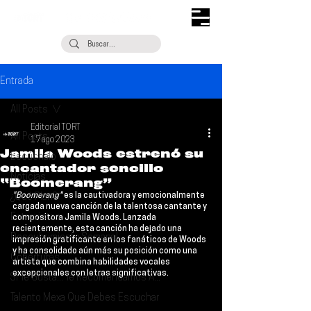
Entrada
All Posts
Editorial TORT
All Posts
17 ago 2023
Jamila Woods estrenó su
Escúchalo
encantador sencillo
Noticias
“Boomerang”
"Boomerang"
 es la cautivadora y emocionalmente 
¿Qué Plan?
cargada nueva canción de la talentosa cantante y 
Entrevistas
compositora 
Jamila Woods
. Lanzada 
recientemente, esta canción ha dejado una 
Descubrimiento Semanal
impresión gratificante en los fanáticos de Woods 
y ha consolidado aún más su posición como una 
Coberturas
artista que combina habilidades vocales 
excepcionales con letras significativas.
Si Te Gusta... Te Recomendamos A...
Talento Mexa Que Debes Escuchar