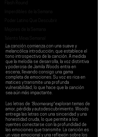
Flash Round
Imperdibles de la Semana
Poder Latino Que Descubrir
Mejores de la Semana
Talento Mexa Semanal
La canción comienza con una suave y 
Álbumes de la Semana
melancólica introducción, que establece el 
tono introspectivo de la canción. A medida 
que la melodía se desarrolla, la voz distintiva 
y poderosa de 
Jamila Woods
 entra en 
escena, llevando consigo una gama 
completa de emociones. Su voz es rica en 
matices y transmite una profunda 
vulnerabilidad, lo que hace que la canción 
sea aún más impactante.
Las letras de 
"Boomerang"
 exploran temas de 
amor, pérdida y autodescubrimiento. Woods 
entrega las letras con una sinceridad y una 
honestidad cruda, lo que permite a los 
oyentes conectarse con la profundidad de 
las emociones que transmite. La canción es 
un viaje emocional y una reflexión sobre los 